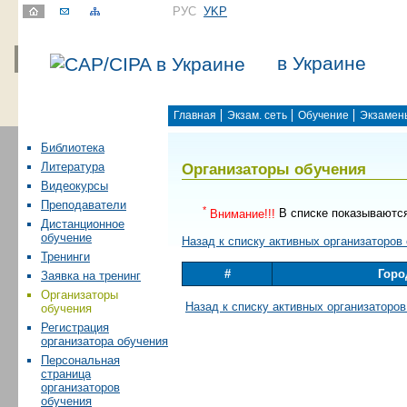
РУС
УKР
в Украине
Главная
Экзам. сеть
Обучение
Экзамен
Библиотека
Организаторы обучения
Литература
Видеокурсы
Преподаватели
*
Внимание!!!
В списке показываютс
Дистанционное
обучение
Назад к списку активных организаторов
Тренинги
#
Горо
Заявка на тренинг
Организаторы
Назад к списку активных организаторов
обучения
Регистрация
организатора обучения
Персональная
страница
организаторов
обучения