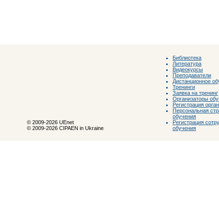
Библиотека
Литература
Видеокурсы
Преподаватели
Дистанционное об
Тренинги
Заявка на тренинг
Организаторы обу
Регистрация орга
Персональная стр
обучения
Регистрация сотр
© 2009-2026 UEnet
обучения
© 2009-2026 CIPAEN in Ukraine