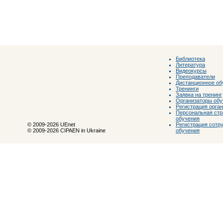
Библиотека
Литература
Видеокурсы
Преподаватели
Дистанционное об
Тренинги
Заявка на тренинг
Организаторы обу
Регистрация орга
Персональная стр
обучения
Регистрация сотр
© 2009-2026 UEnet
обучения
© 2009-2026 CIPAEN in Ukraine