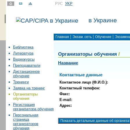
РУС
УKР
в Украине
Главная
Экзам. сеть
Обучение
Экзамен
Библиотека
Организаторы обучения
/
Литература
Видеокурсы
Название
Преподаватели
Дистанционное
Контактные данные
обучение
Тренинги
Контактное лицо (Ф.И.О.):
Контактный телефон:
Заявка на тренинг
Факс:
Организаторы
обучения
E-mail:
Регистрация
Адрес:
организатора обучения
Персональная
страница
организаторов
обучения