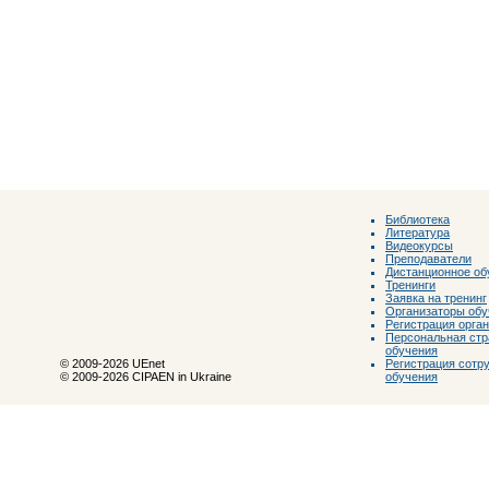
Библиотека
Литература
Видеокурсы
Преподаватели
Дистанционное об
Тренинги
Заявка на тренинг
Организаторы обу
Регистрация орга
Персональная стр
обучения
Регистрация сотр
© 2009-2026 UEnet
обучения
© 2009-2026 CIPAEN in Ukraine