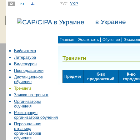
РУС
УKР
в Украине
Главная
Экзам. сеть
Обучение
Экзамен
Библиотека
Тренинги
Литература
Видеокурсы
Преподаватели
К-во
К-во
Предмет
Дистанционное
предложений
городов
обучение
Тренинги
Заявка на тренинг
Организаторы
обучения
Регистрация
организатора обучения
Персональная
страница
организаторов
обучения