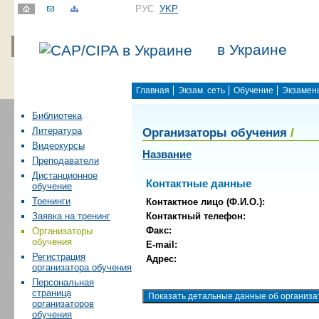
РУС
УKР
в Украине
Главная
Экзам. сеть
Обучение
Экзамен
Библиотека
Организаторы обучения
/
Литература
Видеокурсы
Название
Преподаватели
Дистанционное
Контактные данные
обучение
Тренинги
Контактное лицо (Ф.И.О.):
Контактный телефон:
Заявка на тренинг
Факс:
Организаторы
обучения
E-mail:
Регистрация
Адрес:
организатора обучения
Персональная
страница
организаторов
обучения