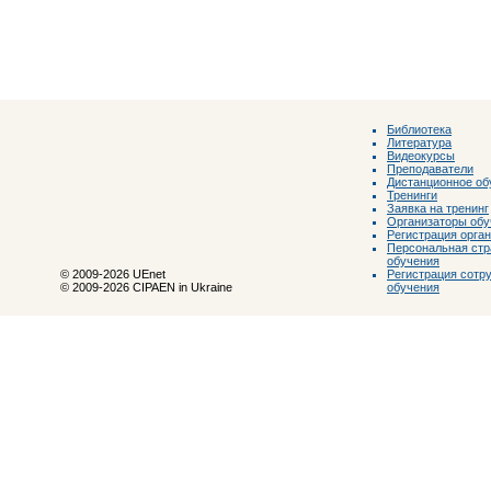
Библиотека
Литература
Видеокурсы
Преподаватели
Дистанционное об
Тренинги
Заявка на тренинг
Организаторы обу
Регистрация орга
Персональная стр
обучения
Регистрация сотр
© 2009-2026 UEnet
обучения
© 2009-2026 CIPAEN in Ukraine