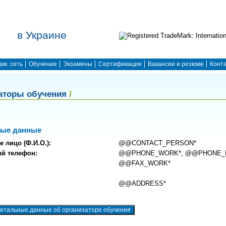
в Украине
ам. сеть
Обучение
Экзамены
Сертификация
Вакансии и резюме
Конт
аторы обучения
/
ные данные
е лицо (Ф.И.О.):
@@CONTACT_PERSON*
ый телефон:
@@PHONE_WORK*, @@PHONE_
@@FAX_WORK*
@@ADDRESS*