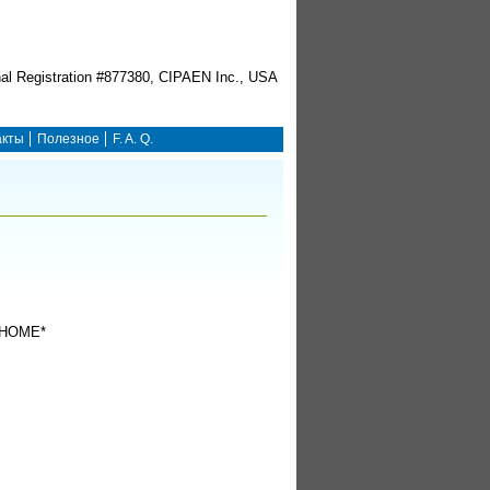
акты
Полезное
F. A. Q.
HOME*