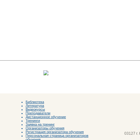
Библиотека
Литература
Видеокурсы
Преподаватели
Дистанционное обучение
Тренинги
Заявка на тренинг
Организаторы обучения
Регистрация организатора обучения
03127 г.
Персональная страница организаторов
обучения