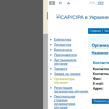
РУС
УKР
Главная
Экз
Библиотека
Организ
Литература
Видеокурсы
Название
Преподаватели
Дистанционное
Контакт
обучение
Тренинги
Контактно
Контактн
Заявка на тренинг
Факс:
Организаторы
обучения
E-mail:
Регистрация
Адрес:
организатора обучения
Персональная
страница
организаторов
обучения