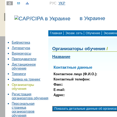
РУС
УKР
в Украине
Главная
Экзам. сеть
Обучение
Экзамен
Библиотека
Организаторы обучения
/
Литература
Видеокурсы
Название
Преподаватели
Дистанционное
Контактные данные
обучение
Тренинги
Контактное лицо (Ф.И.О.):
Контактный телефон:
Заявка на тренинг
Факс:
Организаторы
обучения
E-mail:
Регистрация
Адрес:
организатора обучения
Персональная
страница
организаторов
обучения