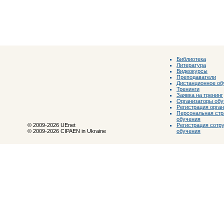
Библиотека
Литература
Видеокурсы
Преподаватели
Дистанционное об
Тренинги
Заявка на тренинг
Организаторы обу
Регистрация орга
Персональная стр
обучения
Регистрация сотр
© 2009-2026 UEnet
обучения
© 2009-2026 CIPAEN in Ukraine