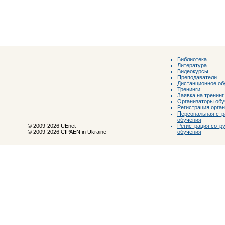
Библиотека
Литература
Видеокурсы
Преподаватели
Дистанционное об
Тренинги
Заявка на тренинг
Организаторы обу
Регистрация орга
Персональная стр
обучения
Регистрация сотр
© 2009-2026 UEnet
обучения
© 2009-2026 CIPAEN in Ukraine