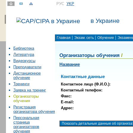
РУС
УKР
в Украине
Главная
Экзам. сеть
Обучение
Экзамен
Библиотека
Организаторы обучения
/
Литература
Видеокурсы
Название
Преподаватели
Дистанционное
Контактные данные
обучение
Тренинги
Контактное лицо (Ф.И.О.):
Контактный телефон:
Заявка на тренинг
Факс:
Организаторы
обучения
E-mail:
Регистрация
Адрес:
организатора обучения
Персональная
страница
организаторов
обучения