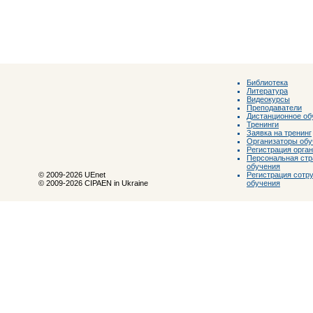
Библиотека
Литература
Видеокурсы
Преподаватели
Дистанционное об
Тренинги
Заявка на тренинг
Организаторы обу
Регистрация орга
Персональная стр
обучения
Регистрация сотр
© 2009-2026 UEnet
обучения
© 2009-2026 CIPAEN in Ukraine