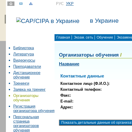
РУС
УKР
в Украине
Главная
Экзам. сеть
Обучение
Экзамен
Библиотека
Организаторы обучения
/
Литература
Видеокурсы
Название
Преподаватели
Дистанционное
Контактные данные
обучение
Тренинги
Контактное лицо (Ф.И.О.):
Контактный телефон:
Заявка на тренинг
Факс:
Организаторы
обучения
E-mail:
Регистрация
Адрес:
организатора обучения
Персональная
страница
организаторов
обучения