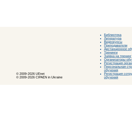
Библиотека
Литература
Видеокурсы
Преподаватели
Дистанционное об
Тренинги
Заявка на тренинг
Организаторы обу
Регистрация орга
Персональная стр
обучения
Регистрация сотр
© 2009-2026 UEnet
обучения
© 2009-2026 CIPAEN in Ukraine