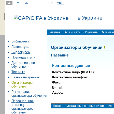
РУС
УKР
в Украине
Главная
Экзам. сеть
Обучение
Экзамен
Библиотека
Организаторы обучения
/
Литература
Видеокурсы
Название
Преподаватели
Дистанционное
Контактные данные
обучение
Тренинги
Контактное лицо (Ф.И.О.):
Контактный телефон:
Заявка на тренинг
Факс:
Организаторы
обучения
E-mail:
Регистрация
Адрес:
организатора обучения
Персональная
страница
организаторов
обучения