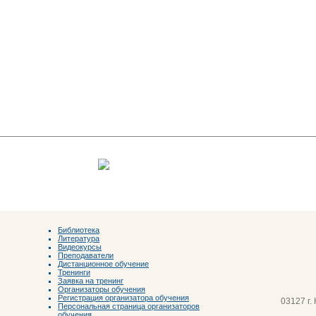
Библиотека
Литература
Видеокурсы
Преподаватели
Дистанционное обучение
Тренинги
Заявка на тренинг
Организаторы обучения
Регистрация организатора обучения
03127 г.
Персональная страница организаторов
обучения