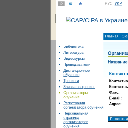
РУС
УKР
Главная
Экз
Библиотека
Организ
Литература
Видеокурсы
Название
Преподаватели
Дистанционное
Контакт
обучение
Тренинги
Контактно
Контактн
Заявка на тренинг
Факс:
Организаторы
обучения
E-mail:
Регистрация
Адрес:
организатора обучения
Персональная
страница
организаторов
обучения