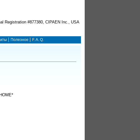
акты
Полезное
F. A. Q.
HOME*