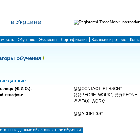
в Украине
ам. сеть
Обучение
Экзамены
Сертификация
Вакансии и резюме
Конт
аторы обучения
/
ные данные
е лицо (Ф.И.О.):
@@CONTACT_PERSON*
ый телефон:
@@PHONE_WORK*, @@PHONE_
@@FAX_WORK*
@@ADDRESS*