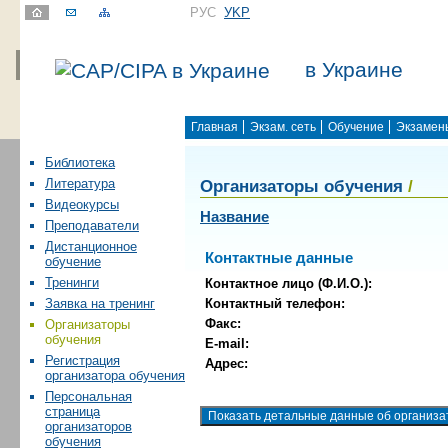
РУС
УKР
в Украине
Главная
Экзам. сеть
Обучение
Экзамен
Библиотека
Организаторы обучения
/
Литература
Видеокурсы
Название
Преподаватели
Дистанционное
Контактные данные
обучение
Тренинги
Контактное лицо (Ф.И.О.):
Контактный телефон:
Заявка на тренинг
Факс:
Организаторы
обучения
E-mail:
Регистрация
Адрес:
организатора обучения
Персональная
страница
организаторов
обучения