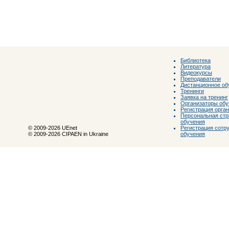
Библиотека
Литература
Видеокурсы
Преподаватели
Дистанционное об
Тренинги
Заявка на тренинг
Организаторы обу
Регистрация орга
Персональная стр
обучения
Регистрация сотр
© 2009-2026 UEnet
обучения
© 2009-2026 CIPAEN in Ukraine