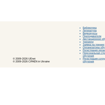
Библиотека
Литература
Видеокурсы
Преподаватели
Дистанционное об
Тренинги
Заявка на тренинг
Организаторы обу
Регистрация орга
Персональная стр
обучения
Регистрация сотр
© 2009-2026 UEnet
обучения
© 2009-2026 CIPAEN in Ukraine