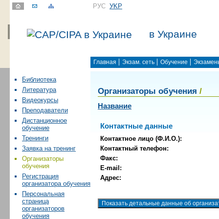
РУС
УKР
в Украине
Главная
Экзам. сеть
Обучение
Экзамен
Библиотека
Организаторы обучения
/
Литература
Видеокурсы
Название
Преподаватели
Дистанционное
Контактные данные
обучение
Тренинги
Контактное лицо (Ф.И.О.):
Контактный телефон:
Заявка на тренинг
Факс:
Организаторы
обучения
E-mail:
Регистрация
Адрес:
организатора обучения
Персональная
страница
организаторов
обучения