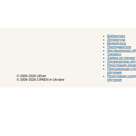
Библиотека
Литература
Видеокурсы
Преподаватели
Дистанционное об
Тренинги
Заявка на тренинг
Организаторы обу
Регистрация орга
Персональная стр
обучения
Регистрация сотр
© 2009-2026 UEnet
обучения
© 2009-2026 CIPAEN in Ukraine