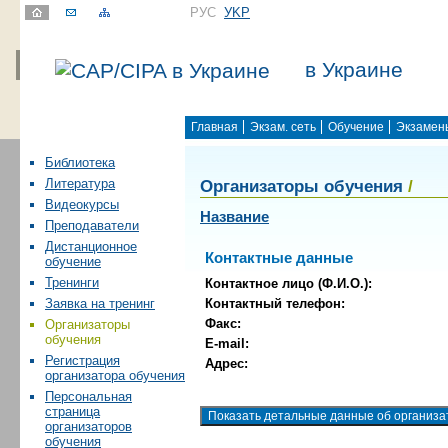
РУС
УKР
в Украине
Главная
Экзам. сеть
Обучение
Экзамен
Библиотека
Организаторы обучения
/
Литература
Видеокурсы
Название
Преподаватели
Дистанционное
Контактные данные
обучение
Тренинги
Контактное лицо (Ф.И.О.):
Контактный телефон:
Заявка на тренинг
Факс:
Организаторы
обучения
E-mail:
Регистрация
Адрес:
организатора обучения
Персональная
страница
организаторов
обучения