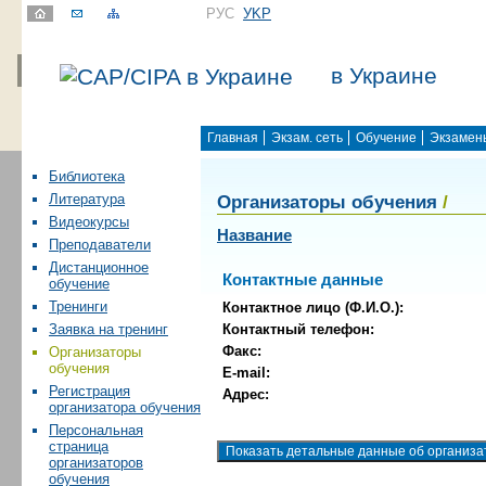
РУС
УKР
в Украине
Главная
Экзам. сеть
Обучение
Экзамен
Библиотека
Организаторы обучения
/
Литература
Видеокурсы
Название
Преподаватели
Дистанционное
Контактные данные
обучение
Тренинги
Контактное лицо (Ф.И.О.):
Контактный телефон:
Заявка на тренинг
Факс:
Организаторы
обучения
E-mail:
Регистрация
Адрес:
организатора обучения
Персональная
страница
организаторов
обучения