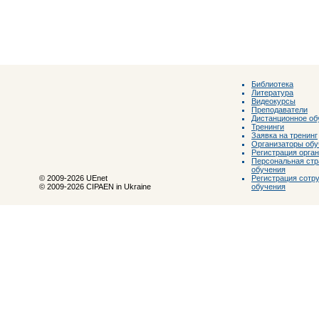
Библиотека
Литература
Видеокурсы
Преподаватели
Дистанционное об
Тренинги
Заявка на тренинг
Организаторы обу
Регистрация орга
Персональная стр
обучения
Регистрация сотр
© 2009-2026 UEnet
обучения
© 2009-2026 CIPAEN in Ukraine