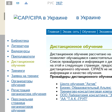
РУС
УKР
в Украине
Главная
Экзам. сеть
Обучение
Экзамен
Библиотека
Дистанционное обучение
Литература
Видеокурсы
Дистанционное обучение рассчитано на 
Преподаватели
позволяет обучающимся самостоятельно
Список провайдеров и информация о ди
Дистанционное
на этой и следующих страницах, предо
обучение
дистанционного обучения. CIPAEN не не
Тренинги
информации и качество обучения.
Заявка на тренинг
Провайдеры дистанционного обучени
Организаторы
Центр обучения "Актив"
обучения
Бизнес Образовательный Альянс
Регистрация
Тренингово-консалтинговая комп
организатора обучения
ООО Лаборатория консалтинга "Э
"АА "Т.А.К.-ГРУП"
Персональная
страница
организаторов
обучения