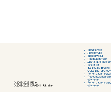
Библиотека
Литература
Видеокурсы
Преподаватели
Дистанционное об
Тренинги
Заявка на тренинг
Организаторы обу
Регистрация орга
Персональная стр
обучения
Регистрация сотр
© 2009-2026 UEnet
обучения
© 2009-2026 CIPAEN in Ukraine