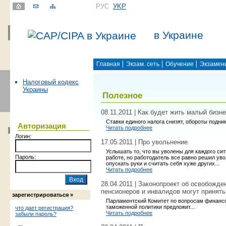
РУС
УKР
в Украине
Главная
Экзам. сеть
Обучение
Экзамен
Налоговый кодекс
Украины
Полезное
08.11.2011 | Как будет жить малый бизне
Ставки единого налога снизят, обороты подни
Авторизация
Читать подробнее
Логин:
17.05.2011 | Про увольнение
Услышать то, что вы уволены для каждого сит
Пароль:
работе, но работодатель все равно решил уво
опускать руки и считать себя хуже других...
Читать подробнее
28.04.2011 | Законопроект об освобожде
пенсионеров и инвалидов могут принять
зарегистрироваться »
Парламентский Комитет по вопросам финансов
таможенной политики предложит...
что дает регистрация?
Читать подробнее
забыли пароль?