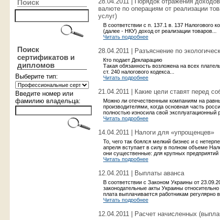
28.04.2011 | Порядок отражения доходо
Поиск
валюте по операциям от реализации тов
услуг)
В соответствии с п. 137.1 в. 137 Налогового к
(далее - НКУ) доход от реализации товаров...
Читать подробнее
Поиск
28.04.2011 | Разъяснение по экологичес
сертификатов и
Кто подает Декларацию
дипломов
Такая обязанность возложена на всех плател
ст. 240 налогового кодекса...
Выберите тип:
Читать подробнее
21.04.2011 | Какие цели ставят перед с
Введите номер или
фамилию владельца:
Можно ли отечественным компаниям на равн
производителями, когда основная часть росс
полностью износила свой эксплуатационный р
Читать подробнее
14.04.2011 | Налоги для «упрощенцев»
То, чего так боялся мелкий бизнес и с нетер
апреля вступает в силу в полном объеме Нало
они существенные: для крупных предприятий 
Читать подробнее
12.04.2011 | Выплаты аванса
В соответствии с Законом Украины от 23.09.2
законодательные акты Украины относительно
плата выплачивается работникам регулярно в 
Читать подробнее
12.04.2011 | Расчет начисленных (выпл