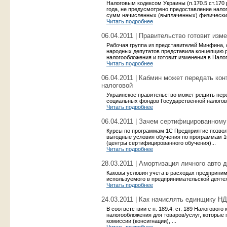
Налоговым кодексом Украины (п.170.5 ст.170 р
года, не предусмотрено предоставление нало
сумм начисленных (выплаченных) физическим
Читать подробнее
06.04.2011 | Правительство готовит изм
Рабочая группа из представителей Минфина,
народных депутатов представила концепцию
налогообложения и готовит изменения в Налог
Читать подробнее
06.04.2011 | Кабмин может передать к
налоговой
Украинское правительство может решить пер
социальных фондов Государственной налогов
Читать подробнее
06.04.2011 | Зачем сертифицированному
Курсы по программам 1С Предприятие позвол
выгодные условия обучения по программам 1
(центры сертифицированного обучения)...
Читать подробнее
28.03.2011 | Амортизация личного авто
Каковы условия учета в расходах предприним
используемого в предпринимательской деятел
Читать подробнее
24.03.2011 | Как начислять единщику Н
В соответствии с п. 189.4. ст. 189 Налогового
налогообложения для товаров/услуг, которые
комиссии (консигнации), ...