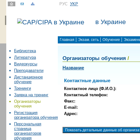
РУС
УKР
в Украине
Главная
Экзам. сеть
Обучение
Экзамен
Библиотека
Организаторы обучения
/
Литература
Видеокурсы
Название
Преподаватели
Дистанционное
Контактные данные
обучение
Тренинги
Контактное лицо (Ф.И.О.):
Контактный телефон:
Заявка на тренинг
Факс:
Организаторы
обучения
E-mail:
Регистрация
Адрес:
организатора обучения
Персональная
страница
организаторов
обучения