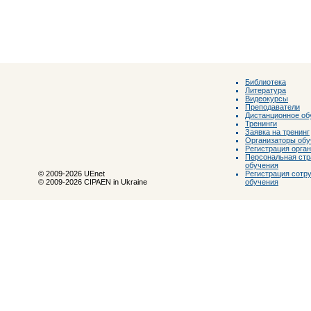
Библиотека
Литература
Видеокурсы
Преподаватели
Дистанционное об
Тренинги
Заявка на тренинг
Организаторы обу
Регистрация орга
Персональная стр
обучения
Регистрация сотр
© 2009-2026 UEnet
обучения
© 2009-2026 CIPAEN in Ukraine