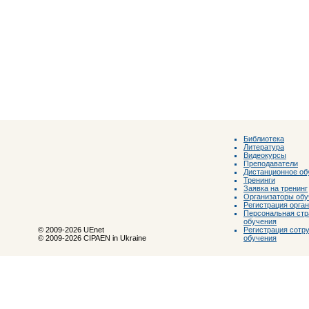
Библиотека
Литература
Видеокурсы
Преподаватели
Дистанционное об
Тренинги
Заявка на тренинг
Организаторы обу
Регистрация орга
Персональная стр
обучения
Регистрация сотр
© 2009-2026 UEnet
обучения
© 2009-2026 CIPAEN in Ukraine