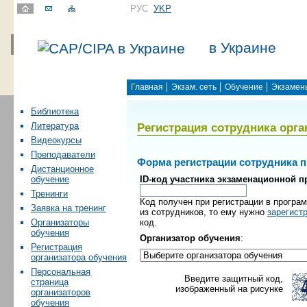
РУС
УKР
в Украине
Главная
Экзам. сеть
Обучение
Экзамен
Библиотека
Регистрация сотрудника орга
Литература
Видеокурсы
Преподаватели
Форма регистрации сотрудника 
Дистанционное
ID-код участника экзаменационной 
обучение
Тренинги
Код получен при регистрации в програм
Заявка на тренинг
из сотрудников, то ему нужно
зарегист
код.
Организаторы
обучения
Организатор обучения
:
Регистрация
организатора обучения
Персональная
Введите защитный код,
страница
изображенный на рисунке
организаторов
обучения