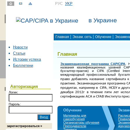
РУС
УKР
в Украине
Главная
Экзам. сеть
Обучение
Экзамен
Новости
Главная
Статьи
Истории успеха
Экзаменационная программа САР/СІРА
. 
Бюллетени
названия квалификационных уровней САР(Ce
бухгалтер-практик) и СIPA (Certified Inte
международный профессиональный бухгалт
право добавлять название сертификата к
практике. Экзаменационная программа C
Авторизация
продуктах, например в
CIPA, НСБУ и дру
декабря 2012г в течение пяти лет испо
Логин:
сертификациях АСА и CFAB Института прис
Пароль:
Обучение
Экзам
Материалы для
Распис
самообучения
Правила
Организаторы обучения
Экзаме
зарегистрироваться »
Преподаватели
докуме
Тренинги