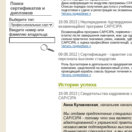
Поиск
Дана информация по модулям программы CFAB
Описан порядок получения доступа к учебник
сертификатов и
подготовки к сдаче и регистрации на экзамены
дипломов
Читать подробнее »
Выберите тип:
19.09.2013 | Неупереджене підтвердженн
екзаменаційної програми CAP/CIPA
Введите номер или
Екзаменаційна програма CAP/CIPA, порівняно 
фамилию владельца:
іспити) після завершення навчання, має ще одн
скільки практично значимих умінь, навиків, зд
CAP/CIPA, є оцінка професійних компетенцій, зд
Читать подробнее »
09.08.2012 | Сертификация - гарантия с
персонала высоким стандартам
Роль бухгалтерии в деятельности предприятия 
компании, нацеленной на финансовый успех, 
проводящий корабль сквозь бурные течения и
Читать подробнее »
Истории успеха
19.09.2013 | Свидетельства кадровиков
CAP/CIPA
Анна Кулаковская
, начальник начал
Мы отдаем предпочтение специалис
CAP/CIPA - потому что она являетс
адаптированной к украинской практ
независимом подтверждении высоки
финансового специалиста, а мы все