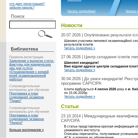
что дает регистрация?
забыли пароль?
Читать подробнее
Читать 
Поиск
Новости
20.07.2026 | Опубліковано результати ісп
Шановні учасники липневої екзаменаційної сес
результатів іспитів.
Читать подробнее »
Библиотека
27.06.2026 | Центр складання іспитів лип
Правила регистрации
Заявление о выписке счета-
Шановні кандидати!
фактуры для юридических
Вже відомі адреси центрів складання іспиті
лиц для услуги
Читать подробнее »
«Ознакомления с копией
моей экзаменационной
30.04.2026 | До уваги кандидатів! Реєст
работы»
програмою САР/CIPA
Сопроводительные
Іспити відбудуться
4 липня 2026
року в
м
.
Киї
материалы для обучения
по 15.06.2026р.
Программа и план
Читать подробнее »
содержания экзамена
"Право"
Статьи
Сопроводительные
материалы для обучения
Программа и план
23.10.2014 | Международные квалифик
содержания экзамена
CAP/CIPA
"Налоги"
В статье представлена краткая информация 
больше материалов »
уважаемого института.
Описаны перезачёты, получаемые успешными
ACA, и порядок их оформления.