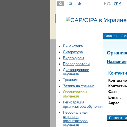
РУС
УKР
Главная
Экз
Библиотека
Организ
Литература
Видеокурсы
Название
Преподаватели
Дистанционное
Контакт
обучение
Тренинги
Контактно
Контактн
Заявка на тренинг
Факс:
Организаторы
обучения
E-mail:
Регистрация
Адрес:
организатора обучения
Персональная
страница
организаторов
обучения