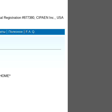
акты
Полезное
F. A. Q.
HOME*