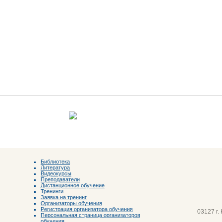
Библиотека
Литература
Видеокурсы
Преподаватели
Дистанционное обучение
Тренинги
Заявка на тренинг
Организаторы обучения
Регистрация организатора обучения
03127 г.
Персональная страница организаторов
обучения