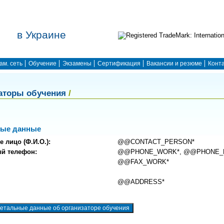
в Украине
ам. сеть
Обучение
Экзамены
Сертификация
Вакансии и резюме
Конт
аторы обучения
/
ные данные
е лицо (Ф.И.О.):
@@CONTACT_PERSON*
ый телефон:
@@PHONE_WORK*, @@PHONE_
@@FAX_WORK*
@@ADDRESS*