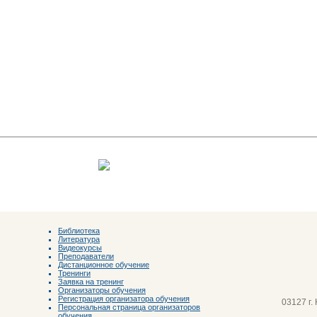
Библиотека
Литература
Видеокурсы
Преподаватели
Дистанционное обучение
Тренинги
Заявка на тренинг
Организаторы обучения
Регистрация организатора обучения
03127 г.
Персональная страница организаторов
обучения