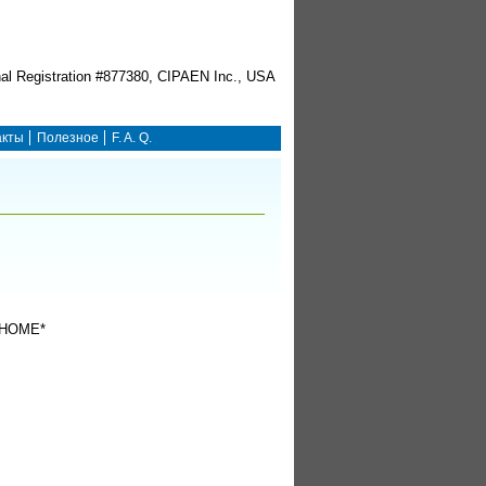
акты
Полезное
F. A. Q.
HOME*