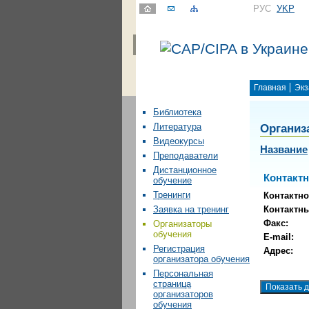
РУС
УKР
Главная
Экз
Библиотека
Организ
Литература
Видеокурсы
Название
Преподаватели
Дистанционное
Контакт
обучение
Тренинги
Контактно
Контактн
Заявка на тренинг
Факс:
Организаторы
обучения
E-mail:
Регистрация
Адрес:
организатора обучения
Персональная
страница
организаторов
обучения