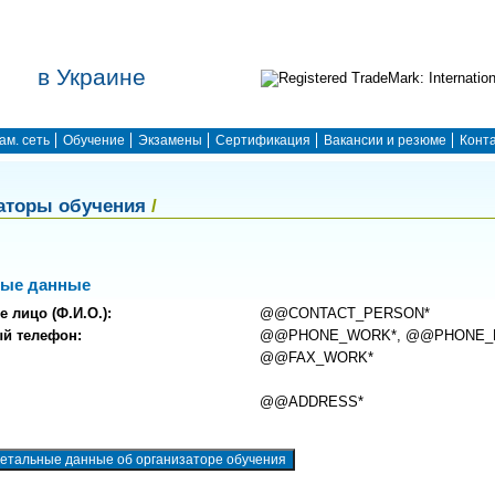
в Украине
ам. сеть
Обучение
Экзамены
Сертификация
Вакансии и резюме
Конт
аторы обучения
/
ные данные
е лицо (Ф.И.О.):
@@CONTACT_PERSON*
ый телефон:
@@PHONE_WORK*, @@PHONE_
@@FAX_WORK*
@@ADDRESS*