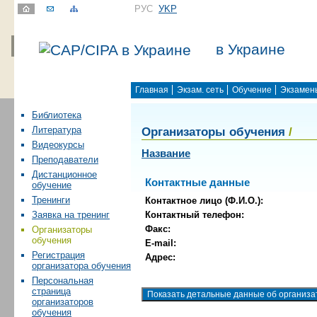
РУС
УKР
в Украине
Главная
Экзам. сеть
Обучение
Экзамен
Библиотека
Организаторы обучения
/
Литература
Видеокурсы
Название
Преподаватели
Дистанционное
Контактные данные
обучение
Тренинги
Контактное лицо (Ф.И.О.):
Контактный телефон:
Заявка на тренинг
Факс:
Организаторы
обучения
E-mail:
Регистрация
Адрес:
организатора обучения
Персональная
страница
организаторов
обучения