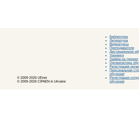
Библиотека
Литература
Видеокурсы
Преподаватели
Дистанционное об
Тренинги
Заявка на тренинг
Организаторы обу
Регистрация орга
Персональная стр
обучения
Регистрация сотр
© 2009-2026 UEnet
обучения
© 2009-2026 CIPAEN in Ukraine