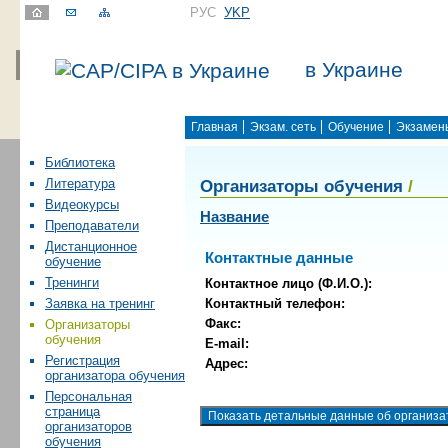
РУС
УKР
в Украине
Главная
Экзам. сеть
Обучение
Экзамен
Библиотека
Организаторы обучения
/
Литература
Видеокурсы
Название
Преподаватели
Дистанционное
Контактные данные
обучение
Тренинги
Контактное лицо (Ф.И.О.):
Контактный телефон:
Заявка на тренинг
Факс:
Организаторы
обучения
E-mail:
Регистрация
Адрес:
организатора обучения
Персональная
страница
организаторов
обучения