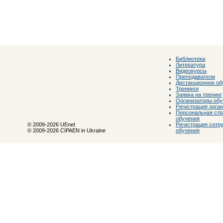
Библиотека
Литература
Видеокурсы
Преподаватели
Дистанционное об
Тренинги
Заявка на тренинг
Организаторы обу
Регистрация орга
Персональная стр
обучения
Регистрация сотр
© 2009-2026 UEnet
обучения
© 2009-2026 CIPAEN in Ukraine