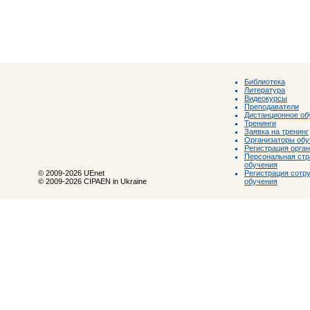
Библиотека
Литература
Видеокурсы
Преподаватели
Дистанционное об
Тренинги
Заявка на тренинг
Организаторы обу
Регистрация орга
Персональная стр
обучения
Регистрация сотр
© 2009-2026 UEnet
обучения
© 2009-2026 CIPAEN in Ukraine