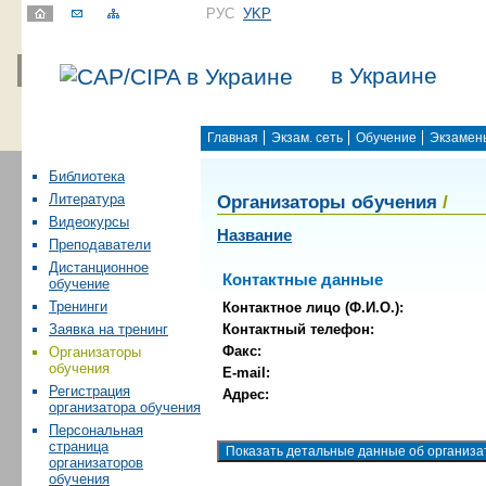
РУС
УKР
в Украине
Главная
Экзам. сеть
Обучение
Экзамен
Библиотека
Организаторы обучения
/
Литература
Видеокурсы
Название
Преподаватели
Дистанционное
Контактные данные
обучение
Тренинги
Контактное лицо (Ф.И.О.):
Контактный телефон:
Заявка на тренинг
Факс:
Организаторы
обучения
E-mail:
Регистрация
Адрес:
организатора обучения
Персональная
страница
организаторов
обучения