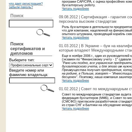
програми CAP/CIPA, є оцінка професійних компе
что дает регистрация?
бухгалтерську роботу.
забыли пароль?
Читать подробнее
Поиск
09.08.2012 | Сертификация - гарантия с
персонала высоким стандартам
Роль бухгалтерии в деятельности предприятия
что для компании, нацеленной на финансовый
опытного штурмана, проводящий корабль скв
Читать подробнее
Поиск
01.03.2012 | В Украине – бум на квали
сертификатов и
которые владеют Международными стан
дипломов
Еще в ноябре 2006 г., один из руководителе
(экзамен по "Финансовому учету - 1" сдавали 
Выберите тип:
"Рано или поздно, все украинские предпри
бухгалтерского учета, и для этого им нуж
Введите номер или
Преимущества получат предприятия, которы
на родине, в Польше, говорят – "Инвестиции 
фамилию владельца:
бесценен". Поэтому, наша компания заинтер
Читать подробнее
01.02.2012 | Совет по международным с
Совет по международным стандартам аудита 
федерация бухгалтеров (МФБ), и Совет по м
(СМСФО) пригласили разработчиков стандарт
из стран СНГ и Балтики на обсуждение между
Читать подробнее