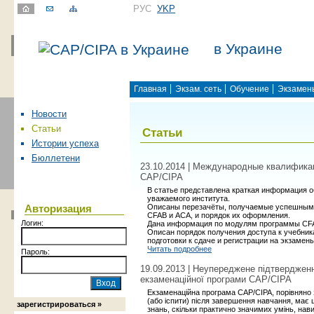
РУС
УKР
в Украине
Главная
Экзам. сеть
Обучение
Экзамен
Новости
Статьи
Статьи
Истории успеха
Бюллетени
23.10.2014 | Международные квалифик
CAP/CIPA
В статье представлена краткая информация 
уважаемого института.
Описаны перезачёты, получаемые успешным
Авторизация
CFAB и ACA, и порядок их оформления.
Логин:
Дана информация по модулям программы CFAB
Описан порядок получения доступа к учебник
подготовки к сдаче и регистрации на экзамены
Читать подробнее
Пароль:
19.09.2013 | Неупереджене підтверджен
екзаменаційної програми CAP/CIPA
Екзаменаційна програма CAP/CIPA, порівняно 
(або іспити) після завершення навчання, має щ
зарегистрироваться »
знань, скільки практично значимих умінь, нави