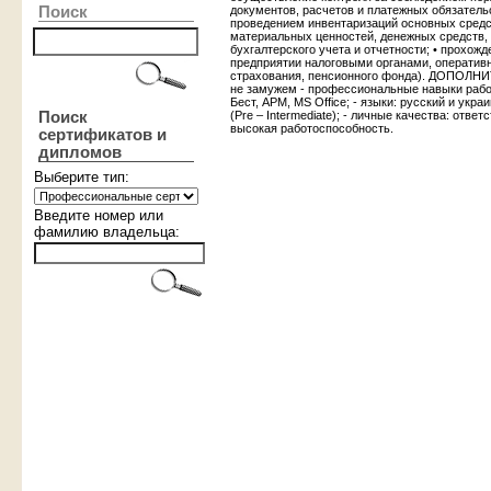
Поиск
документов, расчетов и платежных обязатель
проведением инвентаризаций основных средс
материальных ценностей, денежных средств, 
бухгалтерского учета и отчетности; • прохож
предприятии налоговыми органами, оперативн
страхования, пенсионного фонда). ДОПОЛ
не замужем - профессиональные навыки работы
Бест, АРМ, MS Office; - языки: русский и укр
Поиск
(Pre – Intermediate); - личные качества: отве
высокая работоспособность.
сертификатов и
дипломов
Выберите тип:
Введите номер или
фамилию владельца: