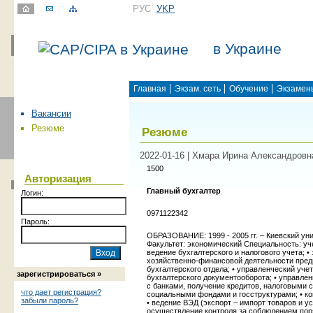
РУС
УKР
в Украине
Главная
Экзам. сеть
Обучение
Экзамен
Вакансии
Резюме
Резюме
2022-01-16 | Хмара Ирина Александровн
1500
Авторизация
Главный бухгалтер
Логин:
0971122342
Пароль:
ОБРАЗОВАНИЕ: 1999 - 2005 гг. – Киевский ун
Факультет: экономический Специальность: уч
ведение бухгалтерского и налогового учета; 
хозяйственно-финансовой деятельности предп
бухгалтерского отдела; • управленческий учет
зарегистрироваться »
бухгалтерского документооборота; • управле
с банками, получение кредитов, налоговыми
что дает регистрация?
социальными фондами и госструктурами; • ко
забыли пароль?
• ведение ВЭД (экспорт – импорт товаров и ус
осуществление контроля за соблюдением пор