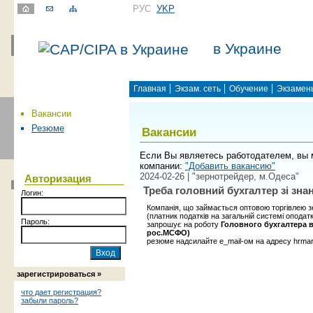
РУС
УKР
в Украине
Главная
Экзам. сеть
Обучение
Экзамен
Вакансии
Резюме
Вакансии
Если Вы являетесь работодателем, вы 
компании:
"Добавить вакансию"
2024-02-26 | "зернотрейдер, м.Одеса"
Авторизация
Треба головний бухгалтер зі зн
Логин:
Компанія, що займається оптовою торгівлею 
(платник податків на загальній системі опода
Пароль:
запрошує на роботу
Головного бухгалтера в
рос.МСФО)
резюме надсилайте e_mail-ом на адресу hrmar
зарегистрироваться »
что дает регистрация?
забыли пароль?