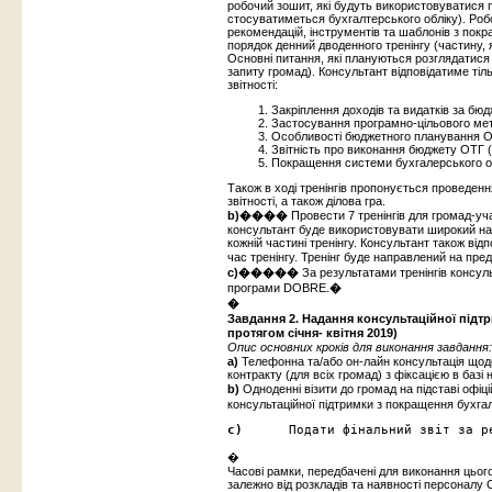
робочий зошит, які будуть використовуватися п
стосуватиметься бухгалтерського обліку). Роб
рекомендацій, інструментів та шаблонів з пок
порядок денний дводенного тренінгу (частину, 
Основні питання, які плануються розглядатися п
запиту громад). Консультант відповідатиме тіл
звітності:
Закріплення доходів та видатків за бю
Застосування програмно-цільового ме
Особливості бюджетного планування О
Звітність про виконання бюджету ОТГ 
Покращення системи бухгалерського об
Також в ході тренінгів пропонується проведен
звітності, а також ділова гра.
b)����
Провести 7 тренінгів для громад-уч
консультант буде використовувати широкий наб
кожній частині тренінгу. Консультант також від
час тренінгу. Тренінг буде направлений на пред
c)�����
За результатами тренінгів консул
програми DOBRE.
�
�
Завдання 2.
Надання консультаційної підт
протягом січня- квітня 2019)
Опис основних кроків для виконання завдання:
a)
Телефонна та/або он-лайн консультація щодо
контракту (для всіх громад) з фіксацією в базі
b)
Одноденні візити до громад
на підставі офі
консультаційної підтримки з покращення бухгал
c)      
Подати фінальний звіт за р
�
Часові рамки, передбачені для виконання цього
залежно від розкладів та наявності персоналу