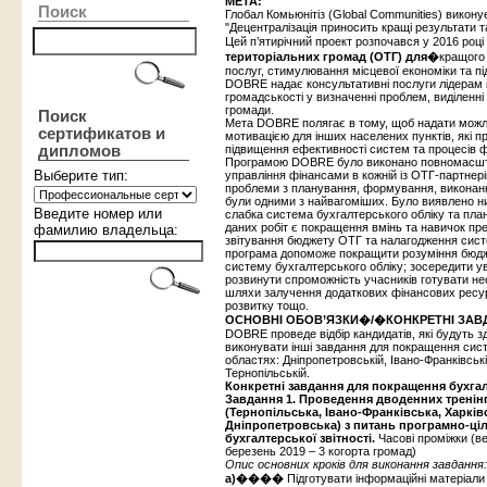
МЕТА:
Поиск
Глобал Комьюнітіз (Global Communities) викон
"Децентралізація приносить кращі результати т
Цей п’ятирічний проект розпочався у 2016 роц
територіальних громад (ОТГ) для
�
кращого
послуг, стимулювання місцевої економіки та п
DOBRE надає консультативні послуги лідерам г
громадськості у визначенні проблем, виділенні
громади.
Поиск
Мета DOBRE полягає в тому, щоб надати можл
сертификатов и
мотивацією для інших населених пунктів, які пр
дипломов
підвищення ефективності систем та процесів 
Програмою DOBRE було виконано повномасштабн
Выберите тип:
управління фінансами в кожній із ОТГ-партнері
проблеми з планування, формування, виконання
були одними з найвагоміших. Було виявлено н
Введите номер или
слабка система бухгалтерського обліку та пл
даних робіт є покращення вмінь та навичок
пре
фамилию владельца:
звітування бюджету ОТГ та налагодження систе
програма допоможе покращити розуміння бюдж
систему бухгалтерського обліку; зосередити 
розвинути спроможність учасників готувати не
шляхи залучення додаткових фінансових ресур
розвитку тощо.
ОСНОВНІ ОБОВ’ЯЗКИ�/�КОНКРЕТНІ ЗАВ
DOBRE проведе відбір кандидатів, які будуть з
виконувати інші завдання для покращення сист
областях: Дніпропетровській, Івано-Франківські
Тернопільській.
Конкретні завдання для покращення бухгал
Завдання 1. Проведення дводенних тренінг
(Тернопільська, Івано-Франківська, Харків
Дніпропетровська) з питань програмно-ці
бухгалтерської звітності.
Часові проміжки (ве
березень 2019 – 3 когорта громад)
Опис основних кроків для виконання завдання:
a)����
Підготувати інформаційні матеріали 