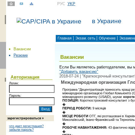
РУС
УKР
в Украине
Главная
Экзам. сеть
Обучение
Экзамен
Вакансии
Резюме
Вакансии
Если Вы являетесь работодателем, вы 
"Добавить вакансию"
2018-07-24 | "Краткосрочный консультант
Авторизация
Международная организация Гло
Логин:
Програма "Децентралізація приносить кращі р
міжнародною організацією Глобал Комьюнітіз (
Пароль:
міжнародного розвитку (USAID), шукає
коротк
ПОЗИЦІЯ:
Короткостроковий консультант з бу
�
ПЕРІОД РОБОТИ:
9 місяців
�
МІСЦЕ РОБОТИ
ОТГ, які розташовані в Харків
зарегистрироваться »
Миколаївській, Івано-Франківській та Тернопіл
�
что дает регистрация?
РОБОЧЕ НАВАНТАЖЕННЯ:
43
фактично відп
забыли пароль?
�