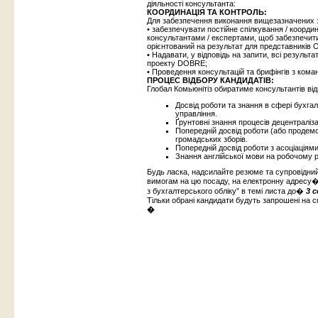
діяльності консультанта:
КООРДИНАЦІЯ ТА КОНТРОЛЬ:
Для забезпечення виконання вищезазначених з
• забезпечувати постійне спілкування / коорд
консультантами / експертами, щоб забезпечит
орієнтований на результат для представників 
• Надавати, у відповідь на запити, всі резуль
проекту DOBRE;
• Проведення консультацій та брифінгів з кома
ПРОЦЕС ВІДБОРУ КАНДИДАТІВ:
Глобал Комьюнітіз обиратиме консультантів від
Досвід роботи та знання в сфері бухгал
управління.
Ґрунтовні знання процесів децентралізац
Попередній досвід роботи (або продемо
громадських зборів.
Попередній досвід роботи з асоціаціям
Знання англійської мови на робочому р
Будь ласка, надсилайте резюме та супровідний
вимогам на цю посаду, на електронну адресу
з бухгалтерського обліку” в темі листа до�
3
с
Тільки обрані кандидати будуть запрошені на 
�