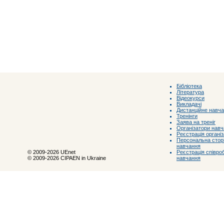
Бібліотека
Література
Відеокурси
Викладачі
Дистанційне навч
Тренінги
Заява на треніг
Організатори нав
Реєстрація органі
Персональна сторі
навчання
Реєстрація співроб
© 2009-2026 UEnet
навчання
© 2009-2026 CIPAEN in Ukraine