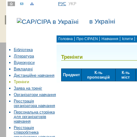
РУС
УKР
в Україні
Головна
Про CIPAEN
Навчання
Іспити
Бібліотека
Тренінги
Література
Відеокурси
Викладачі
К-ть
К-ть
Предмет
Дистанційне навчання
пропозицій
міст
Тренінги
Заява на треніг
Організатори навчання
Реєстрація
організатора навчання
Персональна сторінка
для організаторів
навчання
Реєстрація
співробітника
організатора навчання