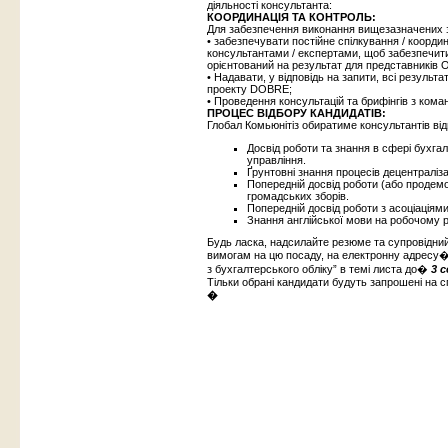
діяльності консультанта:
КООРДИНАЦІЯ ТА КОНТРОЛЬ:
Для забезпечення виконання вищезазначених з
• забезпечувати постійне спілкування / коорд
консультантами / експертами, щоб забезпечит
орієнтований на результат для представників 
• Надавати, у відповідь на запити, всі резуль
проекту DOBRE;
• Проведення консультацій та брифінгів з кома
ПРОЦЕС ВІДБОРУ КАНДИДАТІВ:
Глобал Комьюнітіз обиратиме консультантів від
Досвід роботи та знання в сфері бухгал
управління.
Ґрунтовні знання процесів децентралізац
Попередній досвід роботи (або продемо
громадських зборів.
Попередній досвід роботи з асоціаціям
Знання англійської мови на робочому р
Будь ласка, надсилайте резюме та супровідний
вимогам на цю посаду, на електронну адресу
з бухгалтерського обліку” в темі листа до�
3
с
Тільки обрані кандидати будуть запрошені на 
�