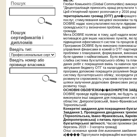
МЕТА:
Пошук
Глобал Комьюнітіз (Global Communities) викон
"Децентралізація приносить кращі результати т
Цей п’ятирічний проект розпочався у 2016 роц
територіальних громад (ОТГ) для
�
кращого
послуг, стимулювання місцевої економіки та п
DOBRE надає консультативні послуги лідерам г
громадськості у визначенні проблем, виділенні
громади.
Пошук
Мета DOBRE полягає в тому, щоб надати можл
сертификатів і
мотивацією для інших населених пунктів, які пр
дипломів
підвищення ефективності систем та процесів 
Програмою DOBRE було виконано повномасштабн
Введіть тип:
управління фінансами в кожній із ОТГ-партнері
проблеми з планування, формування, виконання
були одними з найвагоміших. Було виявлено н
Введіть номер або
слабка система бухгалтерського обліку та пл
даних робіт є покращення вмінь та навичок
пре
прізвище власника:
звітування бюджету ОТГ та налагодження систе
програма допоможе покращити розуміння бюдж
систему бухгалтерського обліку; зосередити 
розвинути спроможність учасників готувати не
шляхи залучення додаткових фінансових ресур
розвитку тощо.
ОСНОВНІ ОБОВ’ЯЗКИ�/�КОНКРЕТНІ ЗАВ
DOBRE проведе відбір кандидатів, які будуть з
виконувати інші завдання для покращення сист
областях: Дніпропетровській, Івано-Франківські
Тернопільській.
Конкретні завдання для покращення бухгал
Завдання 1. Проведення дводенних тренінг
(Тернопільська, Івано-Франківська, Харків
Дніпропетровська) з питань програмно-ці
бухгалтерської звітності.
Часові проміжки (ве
березень 2019 – 3 когорта громад)
Опис основних кроків для виконання завдання:
a)����
Підготувати інформаційні матеріали 