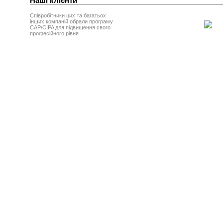
Наші клієнти
Співробітники цих та багатьох
інших компаній обрали програму
CAP/CIPA для підвищення свого
професійного рівня