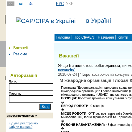
РУС
УKР
в Україні
Головна
Про CIPAEN
Навчання
Іспити
Вакансії
Резюме
Вакансії
Якщо Ви являєтесь роботодавцем, ви мо
вакансію"
2018-07-24 | "Короткостроковий консульт
Авторизація
Міжнародна організація Глобал К
Логін:
Програма "Децентралізація приносить кращі р
міжнародною організацією Глобал Комьюнітіз (
Пароль:
міжнародного розвитку (USAID), шукає
коротк
ПОЗИЦІЯ:
Короткостроковий консультант з бу
�
ПЕРІОД РОБОТИ:
9 місяців
�
МІСЦЕ РОБОТИ:
ОТГ, які розташовані в Харкі
зареєструватись »
Миколаївській, Івано-Франківській та Тернопіл
�
що дає реєстрація?
РОБОЧЕ НАВАНТАЖЕННЯ:
43
фактично відп
забули пароль?
�