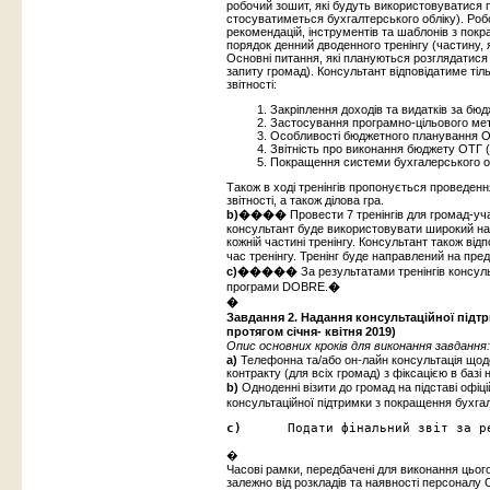
робочий зошит, які будуть використовуватися п
стосуватиметься бухгалтерського обліку). Роб
рекомендацій, інструментів та шаблонів з пок
порядок денний дводенного тренінгу (частину, 
Основні питання, які плануються розглядатися п
запиту громад). Консультант відповідатиме тіл
звітності:
Закріплення доходів та видатків за бю
Застосування програмно-цільового ме
Особливості бюджетного планування О
Звітність про виконання бюджету ОТГ 
Покращення системи бухгалерського об
Також в ході тренінгів пропонується проведен
звітності, а також ділова гра.
b)����
Провести 7 тренінгів для громад-уч
консультант буде використовувати широкий наб
кожній частині тренінгу. Консультант також від
час тренінгу. Тренінг буде направлений на пред
c)�����
За результатами тренінгів консул
програми DOBRE.
�
�
Завдання 2.
Надання консультаційної підт
протягом січня- квітня 2019)
Опис основних кроків для виконання завдання:
a)
Телефонна та/або он-лайн консультація щодо
контракту (для всіх громад) з фіксацією в базі
b)
Одноденні візити до громад
на підставі офі
консультаційної підтримки з покращення бухгал
c)      
Подати фінальний звіт за р
�
Часові рамки, передбачені для виконання цього
залежно від розкладів та наявності персоналу