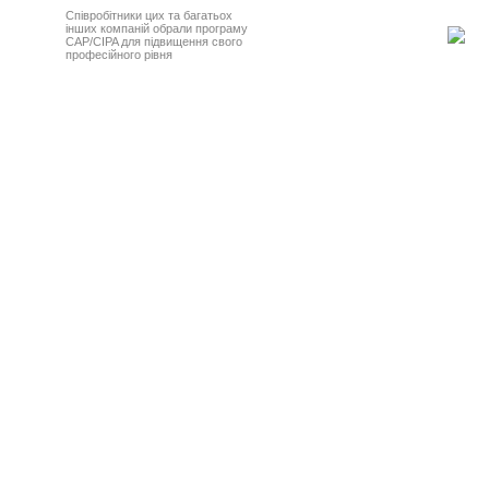
Співробітники цих та багатьох
інших компаній обрали програму
CAP/CIPA для підвищення свого
професійного рівня