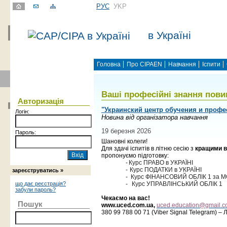
РУС
УKР
в Україні
Головна
Про CIPAEN
Навчання
Іспити
Ваші професійні знання повин
Авторизація
"Украинский центр обучения и профе
Логін:
Новина від організатора навчання
19 березня 2026
Пароль:
Шановні колеги
!
Для здачі іспитів
в
літню сесію з
кращими 
пропонуємо підготовку:
-
Курс ПРАВО в УКРАЇНІ
-
Курс ПОДАТКИ в УКРАЇНІ
зареєструватись »
-
Курс ФІНАНСОВИЙ ОБЛІК 1 за 
що дає реєстрація?
-
Курс УПРАВЛІНСЬКИЙ ОБЛІК 1
забули пароль?
Чекаємо на вас!
Пошук
www.uced.com.ua,
uced.education@gmail.
380 99 788 00 71 (
Viber Signal Telegram
) –