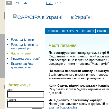
РУС
УKР
в Україні
Головна
Про CIPAEN
Навчання
Іспити
Розклад іспитів
Часті питання
Розклад іспитів на
наступний рік
Як реєструватися кандидатам, котрі Н
Часті питання
Слід визначитися, членом, який асоціац
Правила реєстрації
при реєстрації на іспити за програмою
асоціацію з типом членства "Маю намір"
Екзаменаційна
документація
Чи можна перенести оплату на наступ
Залік сплаченого внеску в якості внеску 
екзаменаційних сесій не проводиться.
Авторизація
Коли будуть відомі результати іспиті
Результати іспитів будуть отримані не п
Логін:
дня сесії.
Пароль:
Як відновити пластикову картку?
Необхідно написати заяву в довільній ф
exams@capcipa.biz