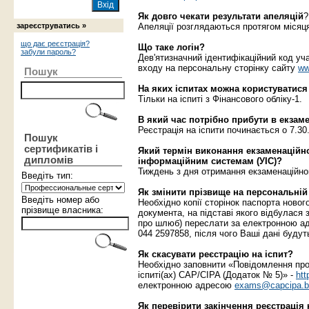
Як довго чекати результати апеляцій
?
зареєструватись »
Апеляції розглядаються протягом місяц
що дає реєстрація?
Що таке логін?
забули пароль?
Дев'ятизначний ідентифікаційний код уч
входу на персональну сторінку сайту
ww
Пошук
На яких іспитах можна користуватис
Тільки на іспиті з Фінансового обліку-1.
В який час потрібно прибути в екзам
Реєстрація на іспити починається о 7.30
Пошук
сертификатів і
Який термін виконання екзаменаційн
дипломів
інформаційним системам (УІС)?
Тиждень з дня отримання екзаменаційно
Введіть тип:
Як змінити прізвище на персональній
Введіть номер або
Необхідно копії сторінок паспорта нового 
прізвище власника:
документа, на підставі якого відбулася 
про шлюб) переслати за електронною 
044 2597858, після чого Ваші дані будуть
Як скасувати реєстрацію на іспит?
Необхідно заповнити «Повідомлення про 
іспиті(ах) САР/CIPA (Додаток № 5)» -
htt
електронною адресою
exams@capcipa.b
Як перевірити закінчення реєстрація 