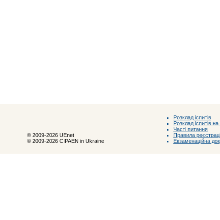
Розклад іспитів
Розклад іспитів на
Часті питання
Правила реєстраці
© 2009-2026 UEnet
Екзаменаційна до
© 2009-2026 CIPAEN in Ukraine