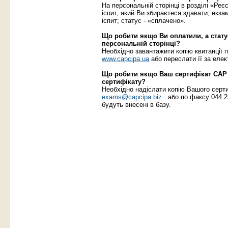
На персональній сторінці в розділі «Реє
іспит, який Ви збираєтеся здавати; екз
іспит; статус - «сплачено».
Що робити якщо Ви оплатили, а стату
персональній сторінці?
Необхідно завантажити копію квитанції п
www.capcipa.ua
або переслати її за ел
Що робити якщо Ваш сертифікат САР 
сертифікату?
Необхідно надіслати копію Вашого серт
exams@capcipa.biz
або по факсу 044 25
будуть внесені в базу.