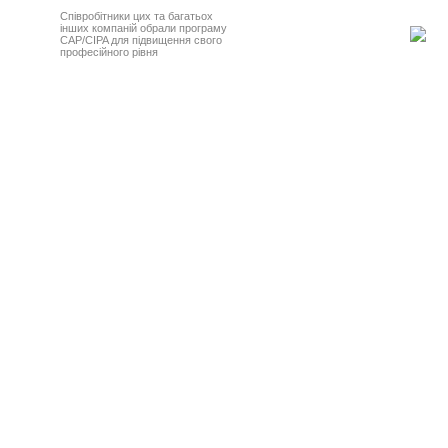
Співробітники цих та багатьох
інших компаній обрали програму
CAP/CIPA для підвищення свого
професійного рівня