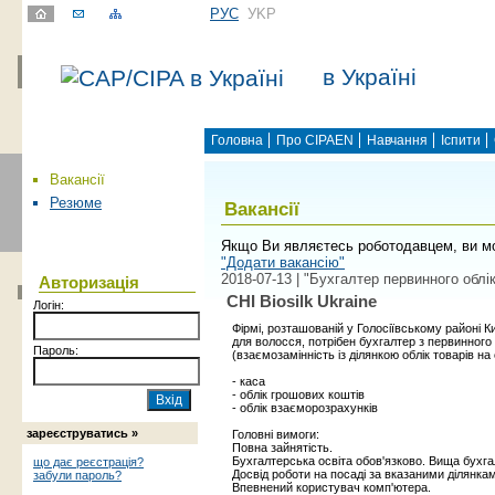
РУС
УKР
в Україні
Головна
Про CIPAEN
Навчання
Іспити
Вакансії
Резюме
Вакансії
Якщо Ви являєтесь роботодавцем, ви м
"Додати вакансію"
2018-07-13 | "Бухгалтер первинного облі
Авторизація
CHI Biosilk Ukraine
Логін:
Фірмі, розташованій у Голосіївському районі 
для волосся, потрібен бухгалтер з первинного
Пароль:
(взаємозамінність із ділянкою облік товарів на 
- каса
- облік грошових коштів
- облік взаєморозрахунків
зареєструватись »
Головні вимоги:
Повна зайнятість.
Бухгалтерська освіта обов'язково. Вища бухга
що дає реєстрація?
Досвід роботи на посаді за вказаними ділянками
забули пароль?
Впевнений користувач комп'ютера.