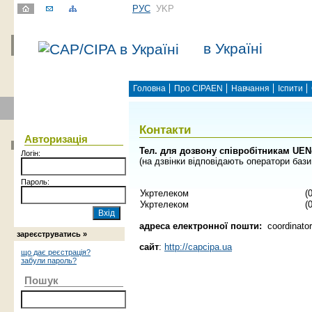
РУС
УKР
в Україні
Головна
Про CIPAEN
Навчання
Іспити
Контакти
Авторизація
Тел. для дозвону співробітникам UEN
Логін:
(на дзвінки відповідають оператори баз
Пароль:
Укртелеком
(
Укртелеком
(
адреса електронної пошти:
coordinato
зареєструватись »
сайт
:
http://capcipa.ua
що дає реєстрація?
забули пароль?
Пошук