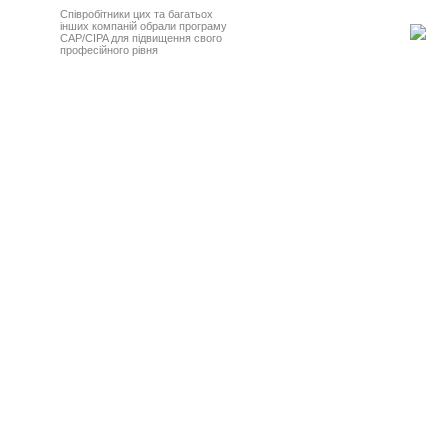
Співробітники цих та багатьох
інших компаній обрали програму
CAP/CIPA для підвищення свого
професійного рівня