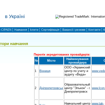
в Україні
 CIPAEN
Навчання
Іспити
Сертифікація
Вакансії і резюме
Контакти
К
атори навчання
Перелік акредитованих провайдерів:
Найменування
№
Місто
провайдера
ООО «Украинский
1
Вінниця
центр по учету и
www.veda
аудиту «Веда»
Образовательный
2
Дніпропетровськ
центр "Элькон" - г.
www.lcon
Днепропетровск
Навчальний центр
www.tak-