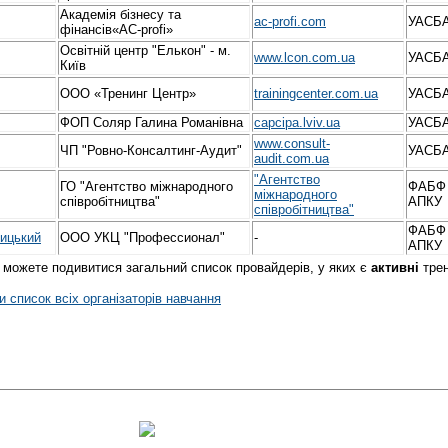
Академія бізнесу та
ac-profi.com
УАСБ
фінансів«AC-profi»
Освітній центр "Елькон" - м.
www.lcon.com.ua
УАСБ
Київ
ООО «Тренинг Центр»
trainingcenter.com.ua
УАСБ
ФОП Соляр Галина Романівна
capcipa.lviv.ua
УАСБ
www.consult-
ЧП "Ровно-Консалтинг-Аудит"
УАСБ
audit.com.ua
"Агентство
ГО "Агентство міжнародного
ФАБФ
міжнародного
співробітництва"
АПКУ
співробітництва"
ФАБФ
ицький
ООО УКЦ "Профессионал"
-
АПКУ
можете подивитися загальний список провайдерів, у яких є
активні
трен
 список всіх організаторів навчання