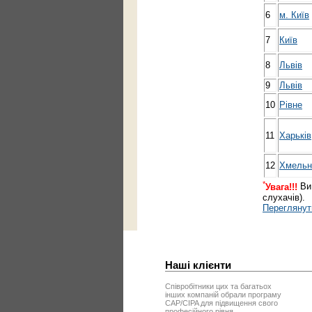
6
м. Київ
7
Київ
8
Львів
9
Львів
10
Рівне
11
Харьків
12
Хмельн
*
Увага!!!
Ви 
слухачів).
Переглянути
Наші клієнти
Співробітники цих та багатьох
інших компаній обрали програму
CAP/CIPA для підвищення свого
професійного рівня