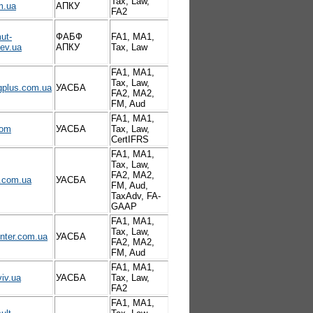
Tax, Law,
m.ua
АПКУ
FA2
ut-
ФАБФ
FA1, MA1,
iev.ua
АПКУ
Tax, Law
FA1, MA1,
Tax, Law,
gplus.com.ua
УАСБА
FA2, MA2,
FM, Aud
FA1, MA1,
com
УАСБА
Tax, Law,
CertIFRS
FA1, MA1,
Tax, Law,
FA2, MA2,
.com.ua
УАСБА
FM, Aud,
TaxAdv, FA-
GAAP
FA1, MA1,
Tax, Law,
enter.com.ua
УАСБА
FA2, MA2,
FM, Aud
FA1, MA1,
viv.ua
УАСБА
Tax, Law,
FA2
FA1, MA1,