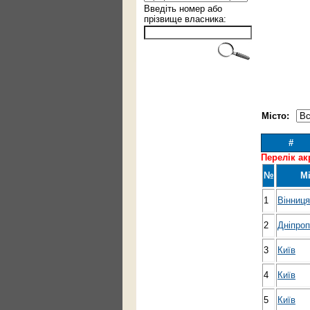
Введіть номер або
прізвище власника:
Місто:
#
Перелік ак
№
Мі
1
Вінниця
2
Дніпро
3
Київ
4
Київ
5
Київ