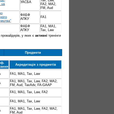
ult-
Tax, Law,
УАСБА
m.ua
FA2, MA2,
FM, Aud
во
ФАБФ
ного
FA1
АПКУ
тництва"
ФАБФ
FA1, MA1,
АПКУ
Tax, Law
провайдерів, у яких є
активні
тренінги
Предмети
оф.
Акредитація з предметів
нання
А
FA1, MA1, Tax, Law
FA1, MA1, Tax, Law, FA2, MA2,
А
FM, Aud, TaxAdv, FA-GAAP
FA1, MA1, Tax, Law, FA2
FA1, MA1, Tax, Law
FA1, MA1, Tax, Law, FA2, MA2,
А
FM, Aud