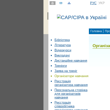
РУС
УKР
Головна
Про
Бібліотека
Організ
Література
Відеокурси
Викладачі
Дистанційне навчання
Тренінги
Заява на треніг
Організатори навчання
Реєстрація
організатора навчання
Персональна сторінка
для організаторів
навчання
Реєстрація
співробітника
організатора навчання