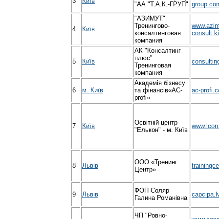
3
Київ
"АА "Т.А.К.-ГРУП"
group.co
"АЗИМУТ"
Тренингово-
www.azim
4
Київ
консалтинговая
consult.k
компания
АК "Консалтинг
плюс"
5
Київ
consultin
Тренинговая
компания
Академія бізнесу
6
м. Київ
та фінансів«AC-
ac-profi.
profi»
Освітній центр
7
Київ
www.lcon
"Елькон" - м. Київ
ООО «Тренинг
8
Львів
trainingc
Центр»
ФОП Соляр
9
Львів
capcipa.l
Галина Романівна
ЧП "Ровно-