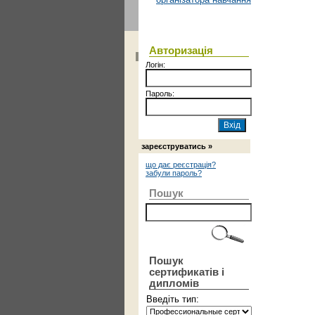
Авторизація
Логін:
Пароль:
зареєструватись »
що дає реєстрація?
забули пароль?
Пошук
Пошук
сертификатів і
дипломів
Введіть тип: