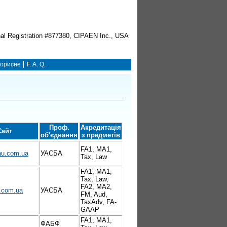
орисне
F. A. Q.
Проф.
Акредитація
Сайт
об'єднання
з предметів
FA1, MA1,
u.com.ua
УАСБА
Tax, Law
FA1, MA1,
Tax, Law,
FA2, MA2,
.com.ua
УАСБА
FM, Aud,
TaxAdv, FA-
GAAP
FA1, MA1,
ФАБФ