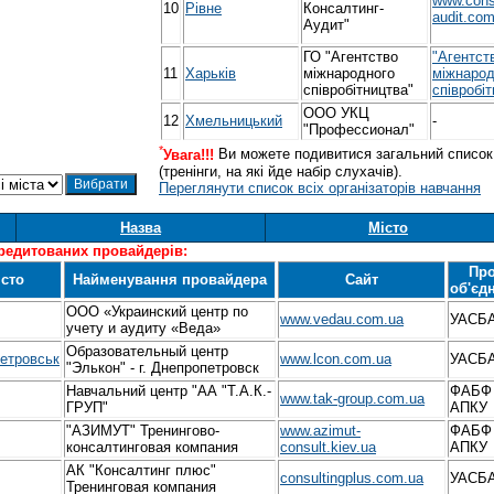
www.cons
10
Рівне
Консалтинг-
audit.co
Аудит"
ГО "Агентство
"Агентст
11
Харьків
міжнародного
міжнарод
співробітництва"
співробі
ООО УКЦ
12
Хмельницький
-
"Профессионал"
*
Увага!!!
Ви можете подивитися загальний список 
(тренінги, на які йде набір слухачів).
Переглянути список всіх організаторів навчання
Назва
Місто
редитованих провайдерів:
Пр
сто
Найменування провайдера
Сайт
об'єд
ООО «Украинский центр по
www.vedau.com.ua
УАСБ
учету и аудиту «Веда»
Образовательный центр
петровськ
www.lcon.com.ua
УАСБ
"Элькон" - г. Днепропетровск
Навчальний центр "АА "Т.А.К.-
ФАБФ
www.tak-group.com.ua
ГРУП"
АПКУ
"АЗИМУТ" Тренингово-
www.azimut-
ФАБФ
консалтинговая компания
consult.kiev.ua
АПКУ
АК "Консалтинг плюс"
consultingplus.com.ua
УАСБ
Тренинговая компания