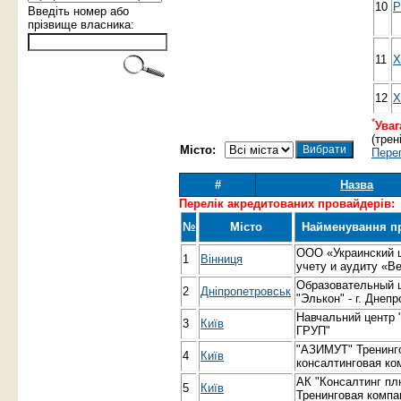
10
Р
Введіть номер або
прізвище власника:
11
Х
12
Х
*
Увага
(трен
Місто:
Перег
#
Назва
Перелік акредитованих провайдерів:
№
Місто
Найменування п
ООО «Украинский ц
1
Вінниця
учету и аудиту «В
Образовательный 
2
Дніпропетровськ
"Элькон" - г. Днеп
Навчальний центр "
3
Київ
ГРУП"
"АЗИМУТ" Тренинг
4
Київ
консалтинговая ко
АК "Консалтинг пл
5
Київ
Тренинговая компа