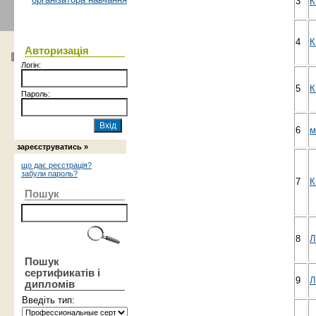
3
К
4
К
Авторизація
Логін:
5
К
Пароль:
6
м
зареєструватись »
що дає реєстрація?
забули пароль?
7
К
Пошук
8
Л
Пошук
сертификатів і
9
Л
дипломів
Введіть тип: