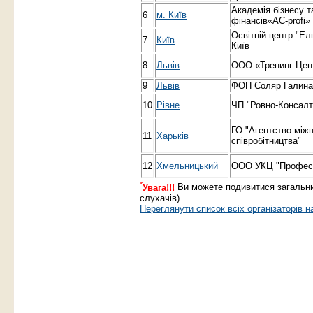
Академія бізнесу т
6
м. Київ
фінансів«AC-profi»
Освітній центр "Ель
7
Київ
Київ
8
Львів
ООО «Тренинг Цен
9
Львів
ФОП Соляр Галина
10
Рівне
ЧП "Ровно-Консалт
ГО "Агентство між
11
Харьків
співробітництва"
12
Хмельницький
ООО УКЦ "Профес
*
Увага!!!
Ви можете подивитися загальни
слухачів).
Переглянути список всіх організаторів н