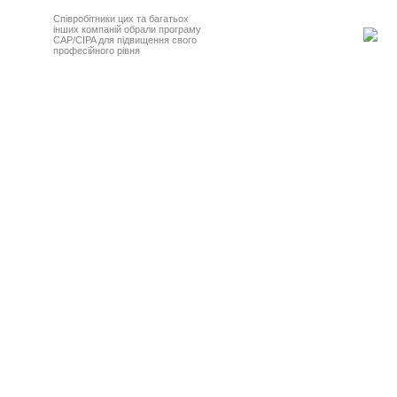
Співробітники цих та багатьох
інших компаній обрали програму
CAP/CIPA для підвищення свого
професійного рівня