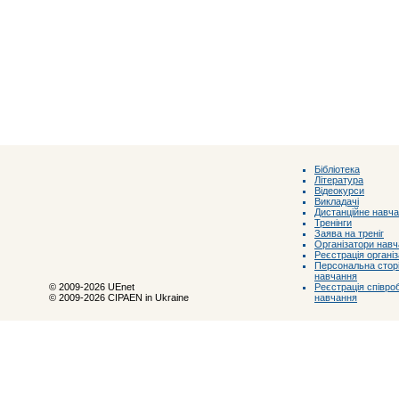
Бібліотека
Література
Відеокурси
Викладачі
Дистанційне навч
Тренінги
Заява на треніг
Організатори нав
Реєстрація органі
Персональна сторі
навчання
Реєстрація співроб
© 2009-2026 UEnet
навчання
© 2009-2026 CIPAEN in Ukraine