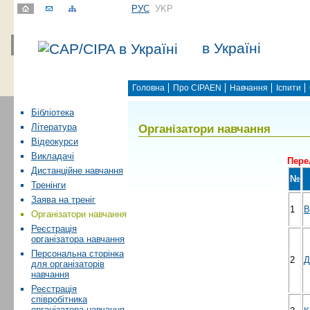
РУС
УKР
в Україні
Головна
Про CIPAEN
Навчання
Іспити
Бібліотека
Організатори навчання
Література
Відеокурси
Викладачі
Пере
Дистанційне навчання
№
Тренінги
Заява на треніг
1
В
Організатори навчання
Реєстрація
організатора навчання
Персональна сторінка
2
Д
для організаторів
навчання
Реєстрація
співробітника
організатора навчання