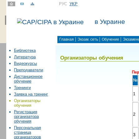
РУС
УKР
в Украине
Главная
Экзам. сеть
Обучение
Экзамен
Библиотека
Организаторы обучения
Литература
Видеокурсы
Преподаватели
Пер
Дистанционное
№
обучение
Тренинги
1
Заявка на тренинг
Организаторы
обучения
Регистрация
2
организатора
обучения
Персональная
страница
3
организаторов