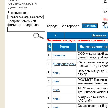
11
сертификатов и
дипломов
12
Выберите тип:
*
Вн
Введите номер или
тре
фамилию владельца:
Город:
Пос
#
Название
Перечень аккредитованных организат
№
Город
Наименование пр
ООО «Украинский це
1
Винница
учету и аудиту «Ве
Образовательный це
2
Днепропетровск
"Элькон" - г. Днепро
Навчальний центр "А
3
Киев
ГРУП"
"АЗИМУТ" Тренингов
4
Киев
консалтинговая ком
АК "Консалтинг плю
5
Киев
Тренинговая компан
Академия бизнеса и
6
Киев
«AC-profi»
Образовательный це
7
Киев