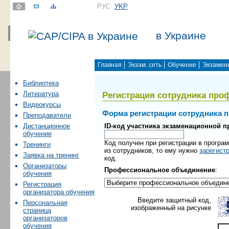
РУС
УKР
в Украине
Главная
Экзам. сеть
Обучение
Экзамен
Библиотека
Регистрация сотрудника про
Литература
Видеокурсы
Форма регистрации сотрудника 
Преподаватели
ID-код участника экзаменационной 
Дистанционное
обучение
Код получен при регистрации в програм
Тренинги
из сотрудников, то ему нужно
зарегист
Заявка на тренинг
код.
Организаторы
Профессиональное объединение
:
обучения
Регистрация
организатора обучения
Введите защитный код,
Персональная
изображенный на рисунке
страница
организаторов
обучения