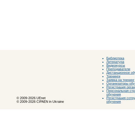
Библиотека
Литература
Видеокурсы
Преподаватели
Дистанционное об
Тренинги
Заявка на тренинг
Организаторы обу
Регистрация орга
Персональная стр
обучения
Регистрация сотр
© 2009-2026 UEnet
обучения
© 2009-2026 CIPAEN in Ukraine