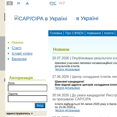
РУС
УKР
в Україні
Головна
Про CIPAEN
Навчання
Іспити
Новини
Статті
Новини
Історії успіху
20.07.2026 | Опубліковано результати ісп
Бюлетені
Шановні учасники липневої екзаменаційної сес
результатів іспитів.
Читати детальніше
27.06.2026 | Центр складання іспитів лип
Авторизація
Шановні кандидати!
Логін:
Вже відомі адреси центрів складання іспит
Читати детальніше
Пароль:
30.04.2026 | До уваги кандидатів! Реєст
за програмою САР/CIPA
Іспити відбудуться 04 липня 2026 року в Києві.
по 15.06.2026 р.
Читати детальніше
зареєструватись »