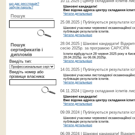
10.11.2025 | Центр складання іспитів ли
що дає реєстрація?
Шановні кандидати!
забули пароль?
Вже відома адреса центру складання іспиті
Читати детальніше
Пошук
25.08.2025 | Публікуються результати ісп
Шановні учасники червневої екзаменаційної с
публікацію результатів іспитів.
Читати детальніше
28.04.2025 | Шановні кандидати! Відкри
Пошук
сесію 2025р. за програмою САР/CIPA
сертификатів і
Іспити відбудуться 28 червня 2025 року в Києві
дипломів
28.04.2025р. по 06.06.2025р.
Введіть тип:
Читати детальніше
14.01.2025 | Публікуються результати ісп
Введіть номер або
Шановні учасники листопадової екзаменаційно
прізвище власника:
публікацію результатів іспитів.
Читати детальніше
04.11.2024 | Центр складання іспитів ли
Шановні кандидати!
Вже відома адреса центру складання іспиті
Читати детальніше
09.09.2024 | Публікуються результати ісп
Шановні учасники червневої екзаменаційної с
публікацію результатів іспитів.
Читати детальніше
06.09.2024 | Шановні кандидати! Відкри