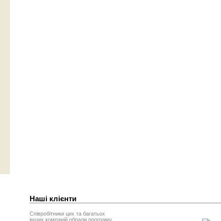
Наші клієнти
Співробітники цих та багатьох
інших компаній обрали програму