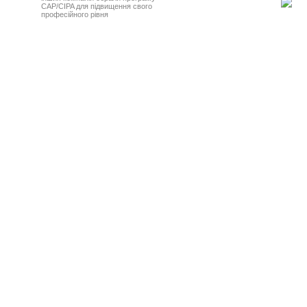
CAP/CIPA для підвищення свого
професійного рівня