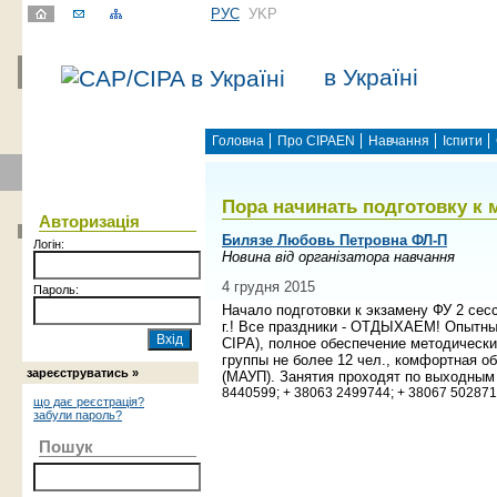
РУС
УKР
в Україні
Головна
Про CIPAEN
Навчання
Іспити
Пора начинать подготовку к 
Авторизація
Билязе Любовь Петровна ФЛ-П
Логін:
Новина від організатора навчання
4 грудня 2015
Пароль:
Начало подготовки к экзамену ФУ 2 сесси
г.! Все праздники - ОТДЫХАЕМ! Опытн
СІРА
)
, полное обеспечение методическ
группы не более 12 чел., комфортная о
зареєструватись »
(МАУП). Занятия проходят по выходным
8440599; + 38063 2499744; + 38067 502871
що дає реєстрація?
забули пароль?
Пошук