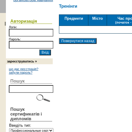
Тренінги
Предмети
Місто
Час пр
Авторизація
(початок -
Логін:
Пароль:
зареєструватись »
що дає реєстрація?
забули пароль?
Пошук
Пошук
сертификатів і
дипломів
Введіть тип: