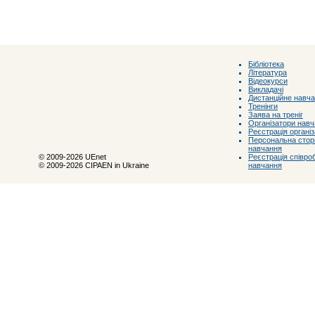
Бібліотека
Література
Відеокурси
Викладачі
Дистанційне навч
Тренінги
Заява на треніг
Організатори нав
Реєстрація органі
Персональна сторі
навчання
Реєстрація співроб
© 2009-2026 UEnet
навчання
© 2009-2026 CIPAEN in Ukraine