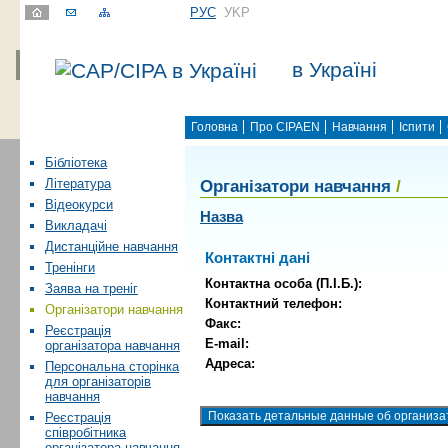
РУС
УKР
в Україні
Головна
Про CIPAEN
Навчання
Іспити
Бібліотека
Організатори навчання
/
Література
Відеокурси
Назва
Викладачі
Дистанційне навчання
Контактні дані
Тренінги
Контактна особа (П.І.Б.):
Заява на треніг
Контактний телефон:
Організатори навчання
Факс:
Реєстрація
E-mail:
організатора навчання
Адреса:
Персональна сторінка
для організаторів
навчання
Реєстрація
співробітника
організатора навчання