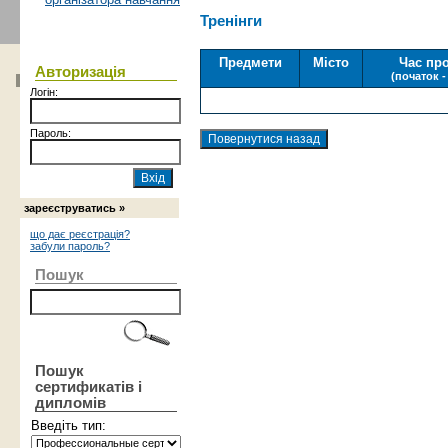
Тренінги
Предмети
Місто
Час пр
Авторизація
(початок -
Логін:
Пароль:
зареєструватись »
що дає реєстрація?
забули пароль?
Пошук
Пошук
сертификатів і
дипломів
Введіть тип: