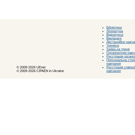
Бібліотека
Література
Відеокурси
Викладачі
Дистанційне навч
Тренінги
Заява на треніг
Організатори нав
Реєстрація органі
Персональна сторі
навчання
Реєстрація співроб
© 2009-2026 UEnet
навчання
© 2009-2026 CIPAEN in Ukraine