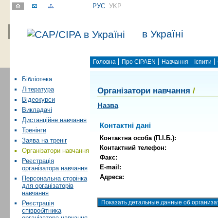
РУС
УKР
в Україні
Головна
Про CIPAEN
Навчання
Іспити
Бібліотека
Організатори навчання
/
Література
Відеокурси
Назва
Викладачі
Дистанційне навчання
Контактні дані
Тренінги
Контактна особа (П.І.Б.):
Заява на треніг
Контактний телефон:
Організатори навчання
Факс:
Реєстрація
E-mail:
організатора навчання
Адреса:
Персональна сторінка
для організаторів
навчання
Реєстрація
співробітника
організатора навчання