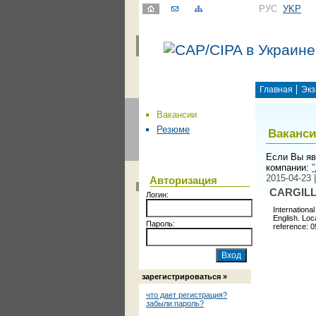
РУС
УKР
Главная
Экз
Вакансии
Резюме
Ваканс
Если Вы яв
компании:
2015-04-23 
Авторизация
CARGIL
Логин:
International
English. Lo
Пароль:
reference: 0
зарегистрироваться »
что дает регистрация?
забыли пароль?