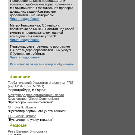
Профессиональные преподаватели-
практики. Удобное месторасположение -
м.Олимпийская. Обязательная проверка
домашних заданий,авторские
дополнительные материалы
Читать подробнее»
Метро Театральная. Обучайся с
практиками по МСФО. Работая над собой
вместе с преподавателем, единой
командой - вы имеете успех!!!
Читать подробнее»
Первоклассные тренера по программе
САР от лидера образовательных услуг!
Обучение по субботам
Читать подробнее»
Все новости от организаторов обучения»
Вакансии
Треба головний бухгалтер зі знанням IFRS
(укр.МСФЗ, рос.МСФО)
"зернотрейдер, м.Одеса"
Международная организация Глобал
Комьюнитиз (Global Communities)
"Краткосрочный консультант"
CHI Biosilk Ukraine
"Бухгалтер первичного учета-кассир"
CHI Biosilk Ukraine
"Бухгалтер по учету товаров"
Резюме
Рева Евгения Викторовна