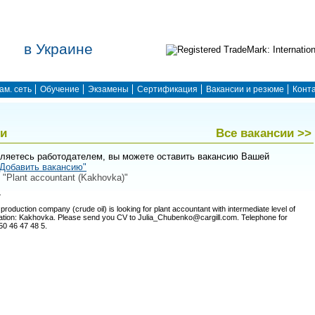
в Украине
ам. сеть
Обучение
Экзамены
Сертификация
Вакансии и резюме
Конт
ии
Все вакансии >>
ляетесь работодателем, вы можете оставить вакансию Вашей
"Добавить вакансию"
| "Plant accountant (Kakhovka)"
L
 production company (crude oil) is looking for plant accountant with intermediate level of
cation: Kakhovka. Please send you CV to Julia_Chubenko@cargill.com. Telephone for
50 46 47 48 5.