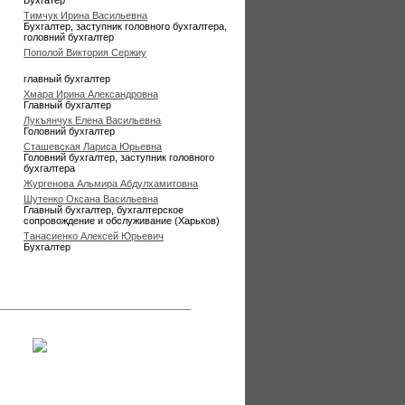
Бухгатер
Тимчук Ирина Васильевна
Бухгалтер, заступник головного бухгалтера,
головний бухгалтер
Пополой Виктория Сержиу
главный бухгалтер
Хмара Ирина Александровна
Главный бухгалтер
Лукъянчук Елена Васильевна
Головний бухгалтер
Сташевская Лариса Юрьевна
Головний бухгалтер, заступник головного
бухгалтера
Жургенова Альмира Абдулхамитовна
Шутенко Оксана Васильевна
Главный бухгалтер, бухгалтерское
сопровождение и обслуживание (Харьков)
Танасиенко Алексей Юрьевич
Бухгалтер