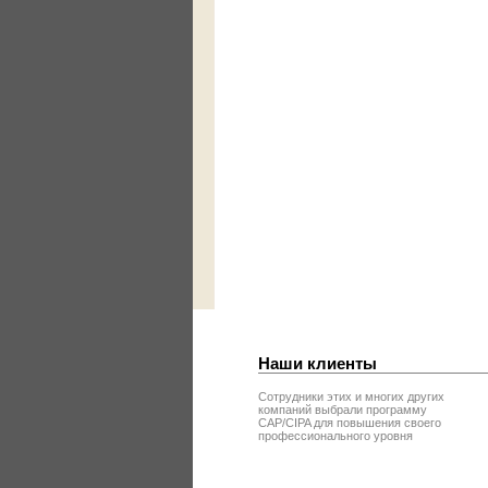
Наши клиенты
Сотрудники этих и многих других
компаний выбрали программу
CAP/CIPA для повышения своего
профессионального уровня