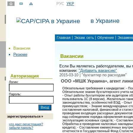
РУС
УKР
в Украине
Главная
Экзам. сеть
Обучение
Экзамен
Вакансии
Резюме
Вакансии
Если Вы являетесь работодателем, вы 
компании:
"Добавить вакансию"
2015-03-10 | "бухгалтер по расходам"
Авторизация
ООО «МШК Украина», агент лини
Логин:
Обязательные требования к кандидатам: - По
Обязательное знание бухгалтерского учета на
Пароль:
- Опыт работы бухгалтером или аудитором обя
пользователь 1С (8 версии). Желательно такж
законодательства, особенностей ВЭД; - Опыт
преимуществом; - Знание международных стан
составления налоговой, финансовой и статист
проведение входящих расходных документов в
зарегистрироваться »
над соблюдением порядка оформления входящ
эксплуатацию основных средств; - Составлени
Обработка и проведение налоговых накладны
что дает регистрация?
кредита); - Составление ежемесячных внутре
забыли пароль?
отчетности в Государственный Фонд Статист