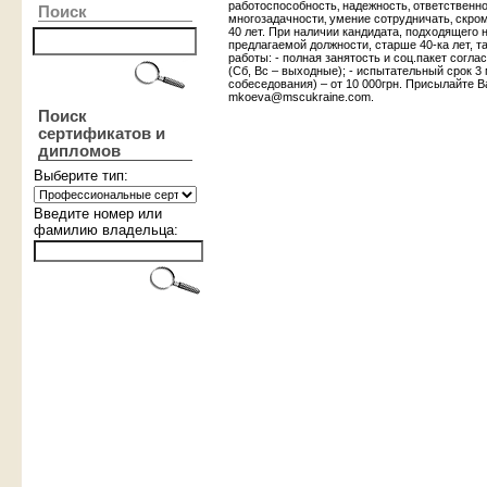
работоспособность‚ надежность‚ ответственно
Поиск
многозадачности‚ умение сотрудничать‚ скро
40 лет. При наличии кандидата, подходящего
предлагаемой должности, старше 40-ка лет, 
работы: - полная занятость и соц.пакет согла
(Сб, Вс – выходные); - испытательный срок 3 
собеседования) – от 10 000грн. Присылайте 
mkoeva@mscukraine.com.
Поиск
сертификатов и
дипломов
Выберите тип:
Введите номер или
фамилию владельца: