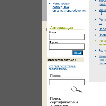
Упра
Регистрация
учет 
сотрудника
Фина
организатора обучения
- 1
Фина
- 2
Авторизация
Нало
Логин:
Прав
Фина
Пароль:
мене
Ауди
Упра
инфо
зарегистрироваться »
сист
что дает регистрация?
забыли пароль?
Поиск
Поиск
сертификатов и