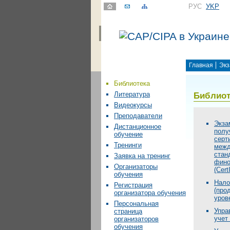
РУС
УKР
Главная
Экз
Библиотека
Библиот
Литература
Видеокурсы
Преподаватели
Экза
Дистанционное
полу
обучение
серт
Тренинги
меж
стан
Заявка на тренинг
фино
Организаторы
(Cert
обучения
Нало
Регистрация
(про
организатора обучения
уров
Персональная
Упра
страница
учет 
организаторов
обучения