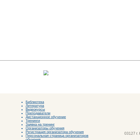
Библиотека
Литература
Видеокурсы
Преподаватели
Дистанционное обучение
Тренинги
Заявка на тренинг
Организаторы обучения
Регистрация организатора обучения
03127 г.
Персональная страница организаторов
обучения