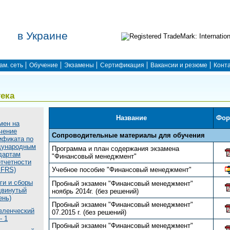
в Украине
ам. сеть
Обучение
Экзамены
Сертификация
Вакансии и резюме
Конт
ека
Название
Фор
мен на
чение
Сопроводительные материалы для обучения
ификата по
дународным
Программа и план содержания экзамена
дартам
"Финансовый менеджмент"
тчетности
IFRS)
Учебное пособие "Финансовый менеджмент"
ги и сборы
Пробный экзамен "Финансовый менеджмент"
двинутый
ноябрь 2014г. (без решений)
ень)
Пробный экзамен "Финансовый менеджмент"
вленческий
07.2015 г. (без решений)
- 1
Пробный экзамен "Финансовый менеджмент"