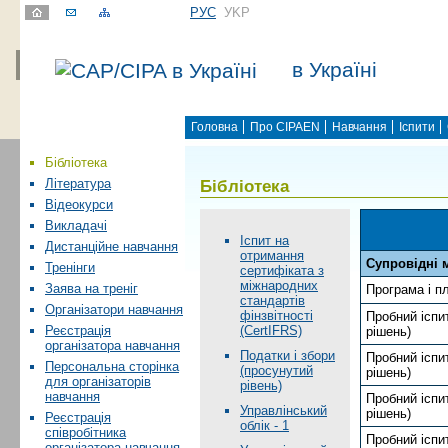
РУС
УKР
в Україні
Головна
Про CIPAEN
Навчання
Іспити
Бібліотека
Бібліотека
Література
Відеокурси
Викладачі
Іспит на
Дистанційне навчання
отримання
Супровідні 
Тренінги
сертифіката з
міжнародних
Заява на треніг
Програма і пл
стандартів
Організатори навчання
фінзвітності
Пробний іспит
(CertIFRS)
Реєстрація
рiшень)
організатора навчання
Податки і збори
Пробний іспит
Персональна сторінка
(просунутий
рiшень)
для організаторів
рівень)
навчання
Пробний іспит
Управлінський
рiшень)
Реєстрація
облік - 1
співробітника
Пробний іспит
організатора навчання