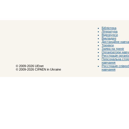
Бібліотека
Література
Відеокурси
Викладачі
Дистанційне навч
Тренінги
Заява на треніг
Організатори нав
Реєстрація органі
Персональна сторі
навчання
Реєстрація співроб
© 2009-2026 UEnet
навчання
© 2009-2026 CIPAEN in Ukraine