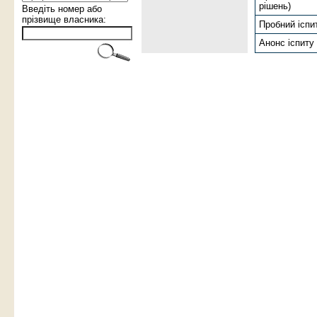
рiшень)
Введіть номер або
прізвище власника:
Пробний іспи
Анонс іспиту 