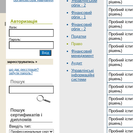
Управлінський
рiшень)
облік - 2
Пробний іспит
Фінансовий
рiшень)
облік - 1
Авторизація
Пробний іспит
Фінансовий
рiшень)
Логін:
облік - 2
Пробний іспит
Податки
рiшень)
Пароль:
Право
Пробний іспит
рiшень)
Фінансовий
менеджмент
Пробний іспи
зареєструватись »
Аудит
рiшень)
що дає реєстрація?
Управлінські
забули пароль?
Пробний іспит
інформаційні
рiшень)
системи
Пошук
Пробний іспит
рiшень)
Пробний іспи
рiшень)
Пошук
Пробний іспи
сертификатів і
Пробний іспи
дипломів
рiшень)
Введіть тип:
Пробний іспит