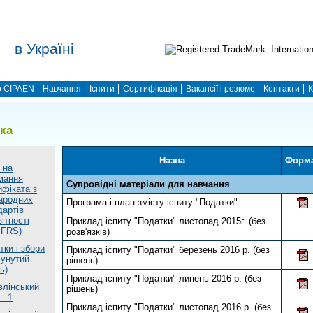
в Україні
 CIPAEN
Навчання
Іспити
Сертифікація
Вакансії і резюме
Контакти
К
ека
Назва
Форм
 на
мання
Супровідні матеріали для навчання
ифіката з
ародних
Програма і план змісту іспиту "Податки"
дартів
ітності
Приклад іспиту "Податки" листопад 2015г. (без
IFRS)
розв'язків)
тки і збори
Приклад іспиту "Податки" березень 2016 р. (без
сунутий
рішень)
ь)
Приклад іспиту "Податки" липень 2016 р. (без
влінський
рішень)
 - 1
Приклад іспиту "Податки" листопад 2016 р. (без