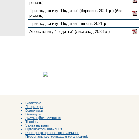
рішень)
Приклад іспиту "Податки" (березень 2021 р.) (без
рішень)
Приклад іспиту "Податки" липень 2021 р.
Анонс іспиту "Податки" (листопад 2023 р.)
Бібліотека
Література
Відеокурси
Викладачі
Дистанційне навчання
Тренінги
Заява на треніг
Організатори навчання
Реєстрація організатора навчання
Персональна сторінка для організаторів