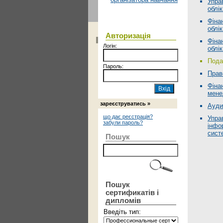
Упра
облік
Фіна
облік
Авторизація
Фіна
Логін:
облік
Пода
Пароль:
Прав
Фіна
мене
зареєструватись »
Ауди
що дає реєстрація?
Упра
забули пароль?
інфо
сист
Пошук
Пошук
сертификатів і
дипломів
Введіть тип: