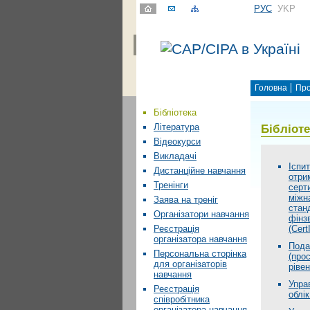
РУС
УKР
Головна
Про
Бібліотека
Бібліот
Література
Відеокурси
Викладачі
Іспит
Дистанційне навчання
отри
Тренінги
серт
міжн
Заява на треніг
стан
Організатори навчання
фінзв
(Cert
Реєстрація
організатора навчання
Пода
Персональна сторінка
(про
для організаторів
рівен
навчання
Упра
Реєстрація
облік
співробітника
організатора навчання