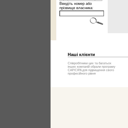
Введіть номер або
прізвище власника:
Наші клієнти
Співробітники цих та багатьох
інших компаній обрали програму
CAP/CIPA для підвищення свого
професійного рівня