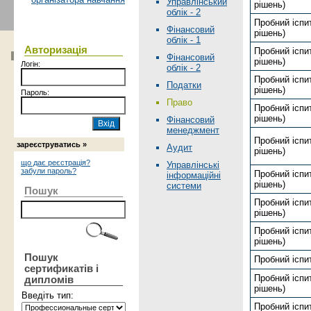
Управлінський
рiшень)
облік - 2
Пробний іспит
Фінансовий
рiшень)
облік - 1
Авторизація
Пробний іспит
Фінансовий
рiшень)
Логін:
облік - 2
Пробний іспит
Податки
рiшень)
Пароль:
Право
Пробний іспит
рiшень)
Фінансовий
менеджмент
Пробний іспи
зареєструватись »
Аудит
рiшень)
що дає реєстрація?
Управлінські
забули пароль?
Пробний іспит
інформаційні
рiшень)
системи
Пошук
Пробний іспит
рiшень)
Пробний іспи
рiшень)
Пошук
Пробний іспи
сертификатів і
Пробний іспи
дипломів
рiшень)
Введіть тип:
Пробний іспит