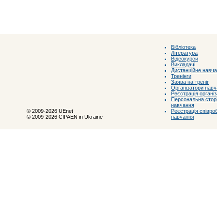
Бібліотека
Література
Відеокурси
Викладачі
Дистанційне навч
Тренінги
Заява на треніг
Організатори нав
Реєстрація органі
Персональна сторі
навчання
Реєстрація співроб
© 2009-2026 UEnet
навчання
© 2009-2026 CIPAEN in Ukraine