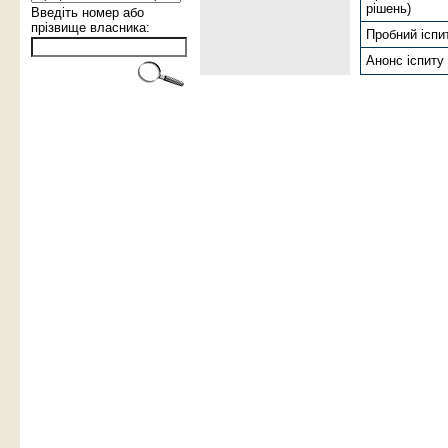
рiшень)
Введіть номер або
прізвище власника:
Пробний іспи
Анонс іспиту 