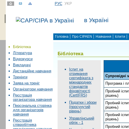
РУС
УKР
в Україні
Головна
Про CIPAEN
Навчання
Іспити
Бібліотека
Бібліотека
Література
Відеокурси
Викладачі
Іспит на
Дистанційне навчання
отримання
Супровідні 
Тренінги
сертифіката з
міжнародних
Заява на треніг
Програма і пл
стандартів
Організатори навчання
фінзвітності
Пробний іспит
(CertIFRS)
Реєстрація
рiшень)
організатора навчання
Податки і збори
Пробний іспит
Персональна сторінка
(просунутий
рiшень)
для організаторів
рівень)
навчання
Пробний іспит
Управлінський
рiшень)
Реєстрація
облік - 1
співробітника
Пробний іспит
організатора навчання