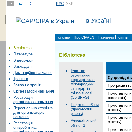
РУС
УKР
в Україні
Головна
Про CIPAEN
Навчання
Іспити
Бібліотека
Бібліотека
Література
Відеокурси
Викладачі
Іспит на
Дистанційне навчання
отримання
Супровідні 
Тренінги
сертифіката з
міжнародних
Заява на треніг
Програма і пл
стандартів
Організатори навчання
фінзвітності
Приклад іспи
(CertIFRS)
Реєстрація
розв'язків)
організатора навчання
Податки і збори
Приклад іспи
Персональна сторінка
(просунутий
рішень)
для організаторів
рівень)
навчання
Приклад іспи
Управлінський
рішень)
Реєстрація
облік - 1
співробітника
Приклад іспи
організатора навчання