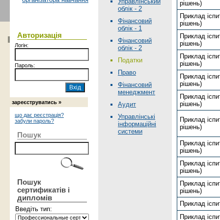
Управлінський
рішень)
облік - 2
Приклад іспи
Фінансовий
рішень)
облік - 1
Авторизація
Приклад іспит
Фінансовий
рішень)
Логін:
облік - 2
Приклад іспит
Податки
рішень)
Пароль:
Право
Приклад іспи
рішень)
Фінансовий
менеджмент
Приклад іспи
зареєструватись »
рішень)
Аудит
що дає реєстрація?
Управлінські
Приклад іспит
забули пароль?
інформаційні
рішень)
системи
Пошук
Приклад іспит
рішень)
Приклад іспи
рішень)
Пошук
Приклад іспит
сертификатів і
рішень)
дипломів
Приклад іспи
Введіть тип:
Приклад іспит