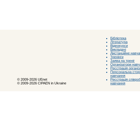
Бібліотека
Література
Відеокурси
Викладачі
Дистанційне навч
Тренінги
Заява на треніг
Організатори нав
Реєстрація органі
Персональна сторі
навчання
Реєстрація співроб
© 2009-2026 UEnet
навчання
© 2009-2026 CIPAEN in Ukraine