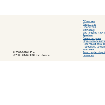
Бібліотека
Література
Відеокурси
Викладачі
Дистанційне навч
Тренінги
Заява на треніг
Організатори нав
Реєстрація органі
Персональна сторі
навчання
Реєстрація співроб
© 2009-2026 UEnet
навчання
© 2009-2026 CIPAEN in Ukraine