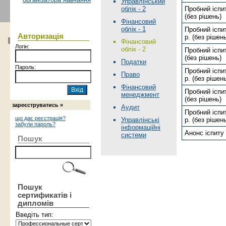
Управлінський
облік - 2
Пробний іспит
(без рішень)
Фінансовий
облік - 1
Пробний іспит
Авторизація
р. (без рішен
Фінансовий
Логін:
облік - 2
Пробний іспит
(без рішень)
Податки
Пароль:
Пробний іспит
Право
р. (без рішен
Фінансовий
Пробний іспит
менеджмент
(без рішень)
зареєструватись »
Аудит
Пробний іспит
що дає реєстрація?
Управлінські
р. (без рішен
забули пароль?
інформаційні
Анонс іспиту 
системи
Пошук
Пошук
сертификатів і
дипломів
Введіть тип: