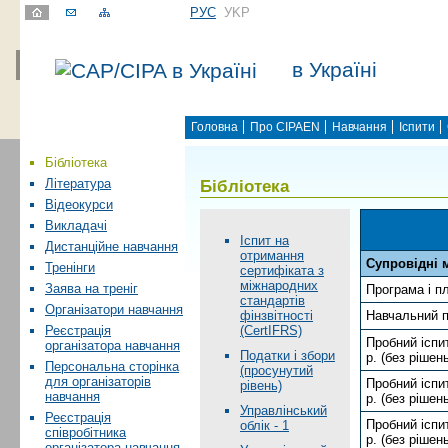
РУС
УKР
в Україні
Головна
Про CIPAEN
Навчання
Іспити
Бібліотека
Бібліотека
Література
Відеокурси
Викладачі
Іспит на
Дистанційне навчання
отримання
Супровідні 
Тренінги
сертифіката з
міжнародних
Заява на треніг
Програма і пл
стандартів
Організатори навчання
фінзвітності
Навчальний по
(CertIFRS)
Реєстрація
Пробний іспит
організатора навчання
Податки і збори
р. (без рішен
Персональна сторінка
(просунутий
для організаторів
Пробний іспит
рівень)
навчання
р. (без рішен
Управлінський
Реєстрація
Пробний іспит
облік - 1
співробітника
р. (без рішен
організатора навчання